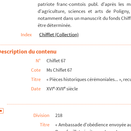
patriote franc-comtois publ. d'après les m
e Philippe troisiesme, pour l'observation de la pa...
d'agriculture, sciences et arts de Poligny,
de los plenipotenciarios que embió al congresso de M...
notamment dans un manuscrit du fonds Chiffle
être déterminée.
on de la paix de Hollande... Luxembourg, le 5 de j...
Index
Chifflet (Collection)
III par l'empereur Ferdinand III » (1638). Deux feui...
t de la couronne d'Espagne (1623)
Description du contenu
'aller sus les Turcs l'an 1453, en la présence de...
N°
Chiflet 67
 au pape Innocent X, au nom de Philippe IV, roy d'...
Cote
Ms Chiflet 67
la tradition de l'espée et chapeau bénit, envoyez p...
Titre
« Pièces historiques cérémoniales... », recu
ledo... »
e
e
Date
XVI
-XVII
siècle
te de España »
avec le visa des officiers royaux
ebro en esta corte, domingo, 21 de enero de 1624 »
Division
218
parroquia vezina de San Juan a su real capilla en ...
Titre
« Ambassade d'obédience envoyée au p
pe III] »