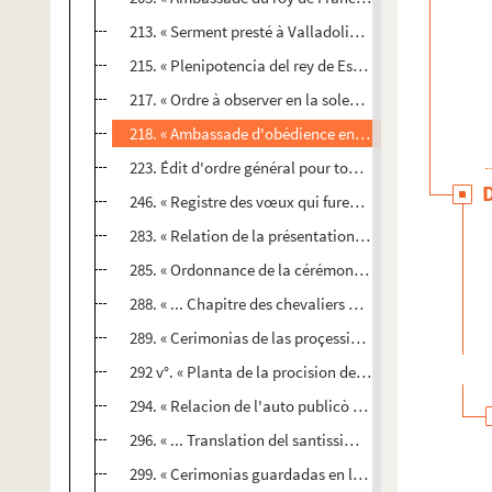
213. « Serment presté à Valladolid par le roy catholiqu
215. « Plenipotencia del rey de España a... cada uno 
217. « Ordre à observer en la solemnité de la publicati
218. « Ambassade d'obédience envoyée au pape Urbain V
223. Édit d'ordre général pour tous les États relevan
246. « Registre des vœux qui furent faits en intention d
283. « Relation de la présentation de la haquenée faite
285. « Ordonnance de la cérémonie à estre observée en 
288. « ... Chapitre des chevaliers de Saint-Jacques à To
289. « Cerimonias de las proçessiones reales en la cor
292 v°. « Planta de la procision del Corpus... » (1653), 
294. « Relacion de l'auto publicò de la Fè, que se cel
296. « ... Translation del santissimo Sacramento de la 
299. « Cerimonias guardadas en la casa del rey [Phelip