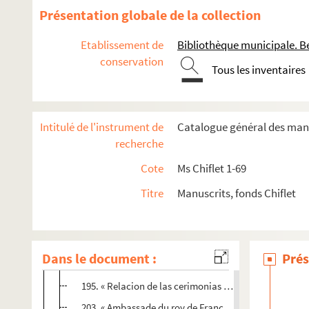
96. « Entrada de Su Magestad en Zaragoza » (1542). 
Présentation globale de la collection
98. « Recevimiento que hiço el rey don Phelippe quart
Etablissement de
Bibliothèque municipale. B
100. « La real y solemne entrada que hizo en Milan... D
conservation
Tous les inventaires
102. « Recevimiento de la reyna doña Mariana, nuestra
114. « Relacion de la solemne entrada de la reyna Mari
120. « El modo que tiene el rey Catholico, nuestro seño
Intitulé de l'instrument de
Catalogue général des manu
123. « De la journée qui se tint à Arras..., pour la pai
recherche
140. « Autre journal des choses plus remarquables de l'a
Cote
Ms Chiflet 1-69
160. « Autre discours contenant ce qui se passa au secon
Titre
Manuscrits, fonds Chiflet
163. « Copie du pouvoir donné à messire Charles de Lan
169. « Acte du serment presté par le roy de France, Fr
173. « Relation de Bourgongne, roy d'armes, du voyage 
Dans le document :
Prés
187. « Ordre observé à jurer la paix entre l'empereur C
195. « Relacion de las cerimonias hechas en Paris, quan
203. « Ambassade du roy de France, Henry IV, envoyée e