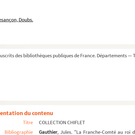
Imprimé
o, nuestro señor, al Aga, embaxador del Gran Turco ...
esançon, Doubs.
. Mariana de Austria, muger del rey N. señor D. Fe...
 señora, en el real monasterio de San Lorenço del Es...
ana, nuestra señora, en la villa imperial de Madrid...
r, en tratar y recibir à los principes y embaxador...
scrits des bibliothèques publiques de France. Départements — To
x finale du royaume de France » : extrait des mém...
ssemblée faicte à Arras, l'an 1435... : tiré du r...
d traité d'Arras, de l'an 1482, sur le mariage y ...
noy de recevoir la foy du roy François Ier de Franc...
ançois premier, pour l'accomplissement du traicté d...
qu'il fit en France, par ordre de l'empereur Charle...
entation du contenu
harles-Quint et le roy de France, François, à Camb...
Titre
COLLECTION CHIFLET
do el rey Henrique IV jurò las pazes de Vervin... ...
Bibliographie
Gauthier
, Jules. "La Franche-Comté au roi 
n Flandres à l'archiduc Albert pour jurer la paix d...