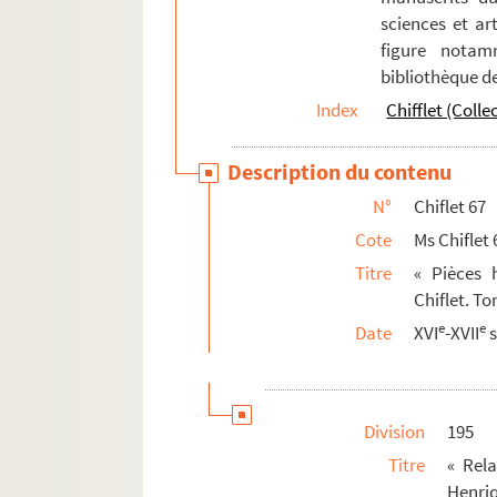
sciences et art
figure notam
bibliothèque d
Index
Chifflet (Colle
Description du contenu
N°
Chiflet 67
Cote
Ms Chiflet 
Titre
« Pièces h
Chiflet. To
e
e
Date
XVI
-XVII
s
Division
195
Titre
« Rel
Henriq