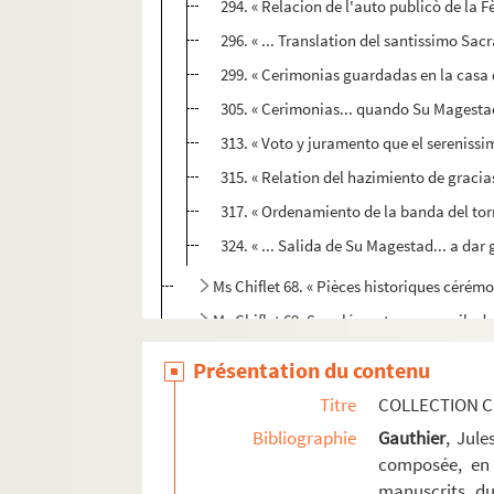
294. « Relacion de l'auto publicò de la F
296. « ... Translation del santissimo Sac
299. « Cerimonias guardadas en la casa de
305. « Cerimonias... quando Su Magestad 
313. « Voto y juramento que el serenissi
315. « Relation del hazimiento de gracia
317. « Ordenamiento de la banda del torne
324. « ... Salida de Su Magestad... a dar
Ms Chiflet 68. « Pièces historiques cérémo
Ms Chiflet 69. Supplément aux recueils d
Présentation du contenu
Titre
COLLECTION C
Bibliographie
Gauthier
, Jul
composée, en 
manuscrits du