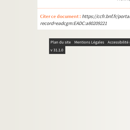
Citer ce document :
https://ccfr.bnf.fr/por
record=eadcgm:EADC:a80209221
Plan du site
Mentions Légales
Accessibilit
v 31.1.0