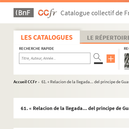
Fol. 215. « Plenipotencia del rey de España a... cada 
Catalogue collectif de F
Fol. 217. « Ordre à observer en la solemnité de la publ
Fol. 218. « Ambassade d'obédience envoyée au pape Urba
Fol. 221. Édit d'ordre général pour tous les États rel
LES CATALOGUES
LE RÉPERTOIR
Fol. 246. « Registre des vœux qui furent faits en intenti
RECHERCHE RAPIDE
RE
Fol. 283. « Relation de la présentation de la haquenée 
Fol. 285. « Ordonnance de la cérémonie à estre observé
Fol. 288. « ... Chapitre des chevaliers de Saint-Jacques
Fol. 289. « Cerimonias de las proçessiones reales en l
Accueil CCFr
61. « Relacion de la llegada... del principe de Gua
>
Fol. 292 vo. « Planta de la procision del
Corpus...
» (16
Fol. 294. « Relacion de l'auto publicò de la Fè, que se
Fol. 296. « ... Translation del santissimo Sacramento d
61. « Relacion de la llegada... del principe de G
Fol. 299. « Cerimonias guardadas en la casa del rey [Ph
Fol. 305. « Cerimonias... quando Su Magestad hecha el