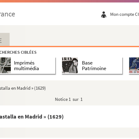
uno de los plenipotenciarios que embió al congresso de M...
rance
Mon compte C
ication de la paix de Hollande... Luxembourg, le 5 de j...
in VIII par l'empereur Ferdinand III » (1638). Deux feui...
evant de la couronne d'Espagne (1623)
E
on d'aller sus les Turcs l'an 1453, en la présence de...
CHERCHES CIBLÉES
faite au pape Innocent X, au nom de Philippe IV, roy d'...
Imprimés
Base
e en la tradition de l'espée et chapeau bénit, envoyez p...
multimédia
Patrimoine
 à Toledo... »
a corte de España »
stalla en Madrid » (1629)
53), avec le visa des officiers royaux
Notice
1 sur 1
 celebro en esta corte, domingo, 21 de enero de 1624 »
e la parroquia vezina de San Juan a su real capilla en ...
uastalla en Madrid » (1629)
elippe III] »
 collar de su real mano a un caballero de la orden del Tu...