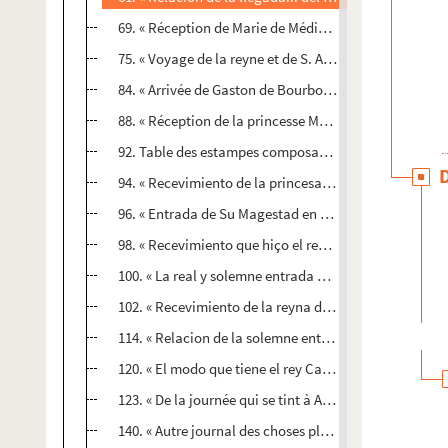
69. « Réception de Marie de Médicis, reyne de France, à
75. « Voyage de la reyne et de S. A. [l'infante Isabelle]
84. « Arrivée de Gaston de Bourbon, frère unique du roy 
88. « Réception de la princesse Marguerite de Lorraine
92. Table des estampes composant le recueil consacré 
94. « Recevimiento de la princesa de Carignan, Maria 
96. « Entrada de Su Magestad en Zaragoza » (1542). 
98. « Recevimiento que hiço el rey don Phelippe quart
100. « La real y solemne entrada que hizo en Milan... D
102. « Recevimiento de la reyna doña Mariana, nuestra
114. « Relacion de la solemne entrada de la reyna Mari
120. « El modo que tiene el rey Catholico, nuestro seño
123. « De la journée qui se tint à Arras..., pour la pai
140. « Autre journal des choses plus remarquables de l'a