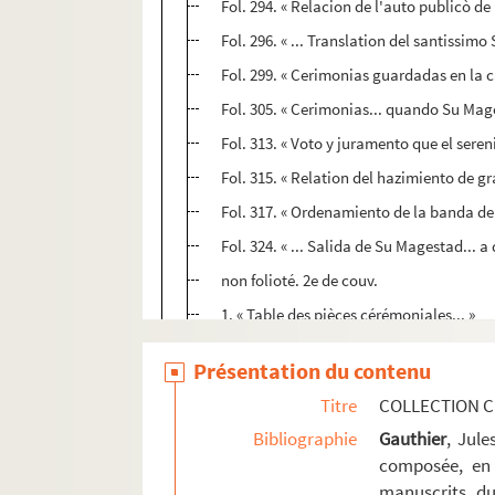
Fol. 294. « Relacion de l'auto publicò de
Fol. 296. « ... Translation del santissim
Fol. 299. « Cerimonias guardadas en la ca
Fol. 305. « Cerimonias... quando Su Mage
Fol. 313. « Voto y juramento que el seren
Fol. 315. « Relation del hazimiento de gr
Fol. 317. « Ordenamiento de la banda del 
Fol. 324. « ... Salida de Su Magestad... 
non folioté. 2e de couv.
1. « Table des pièces cérémoniales... »
3. « Entrée solennelle du duc Charles de 
Présentation du contenu
13. « Llegada del emperador a Roma,... p
Titre
COLLECTION C
19. « La triumphante entrée de l'empereur
Bibliographie
Gauthier
, Jul
21. « Relacion de la audiencia que el se
composée, en 
23. « Relaçion de la embaxada que diò D.
manuscrits du