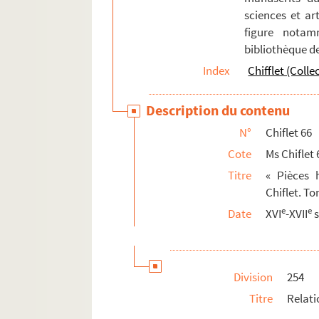
sciences et art
figure notam
bibliothèque d
Index
Chifflet (Colle
Description du contenu
N°
Chiflet 66
Cote
Ms Chiflet 
Titre
« Pièces h
Chiflet. To
e
e
Date
XVI
-XVII
s
Division
254
Titre
Relati