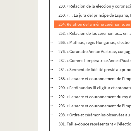
230. « Relacion de la eleccion y coronac
250. « ... La jura del principe de España,
254. Relation de la même cérémonie, en 
258. « Relacion de las ceremonias... en l
266. « Mathiae, regis Hungariae, electi
276. « Coronatio Annae Austriae, conjug
282. « Comme l'impératrice Anne d'Austr
284. « Serment de fidélité presté au pri
288. « Le sacre et couronnement de l'im
290. « Ferdinandus III eligitur et corona
292. « Le sacre et couronnement du roy d
296. « Le sacre et couronnement de l'im
298. « Ordre et cérémonies observées au
301. Taille-douce représentant « l'électi