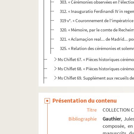
303. « Cérémonies observées en l'électio
312. « Inauguratio Ferdinandi IV in reg
319 v°. « Couronnement de l'impératrice 
320. « Mémoire, par le comte de Recheim, 
321. « Aclamaçion real... de Madrid... por
325. « Relation des cérémonies et solemn
Ms Chiflet 67. « Pièces historiques cérémon
Ms Chiflet 68. « Pièces historiques cérémo
Ms Chiflet 69. Supplément aux recueils d
Présentation du contenu
Titre
COLLECTION C
Bibliographie
Gauthier
, Jul
composée, en 
manuscrits du