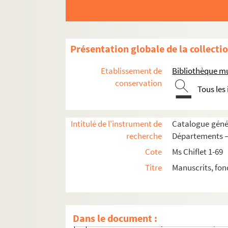
47. « Juramentum Mariae [de Burgundia]
49. « Maximiliani primi ... in regem Rom
73. « Copie des lettres du roy Charles 
Présentation globale de la collecti
79. « Prima coronatio Caroli V imperat
109. « De coronatione Ferdinandi, archi
Etablissement de
Bibliothèque m
111. « Coronatio [ejusdem] Ferdinandi..
conservation
Tous les
116. « Secunda et tertia coronatio Carol
138. « Quomodo potentissimus imperato
Intitulé de l'instrument de
Catalogue génér
142. « Relacion de lo que passo quando e
recherche
Départements — 
144. « Narré succinct des choses passées 
Cote
Ms Chiflet 1-69
148. « Juramento del principe D. Carlos, n
Titre
Manuscrits, fon
158. Relation écrite au prince D. Carlos
206. « Maximiliani II, Bohemiae regis, 
214. « Maximiliani II, regis Romanorum e
Dans le document :
224. « Relacion del juramento del... princ