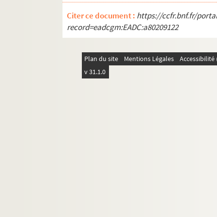
Citer ce document :
https://ccfr.bnf.fr/por
record=eadcgm:EADC:a80209122
Plan du site
Mentions Légales
Accessibilit
v 31.1.0