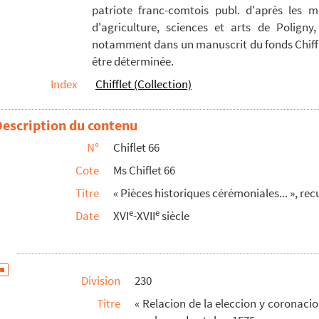
patriote franc-comtois publ. d'après les m
çero » (1584)
d'agriculture, sciences et arts de Poligny,
ise (1584)
notamment dans un manuscrit du fonds Chiffle
être déterminée.
hizo al serenissimo principe D. Phelippe quarto en...
Index
Chifflet (Collection)
m regem » (1612)
omanorum regis, electi imperatoris » (1612)
Description du contenu
e l'empereur Mathias, fut sacrée et couronnée royne d...
N°
Chiflet 66
 Philippe quatriesme, par les Estats du royaume de ...
Cote
Ms Chiflet 66
ore en reyne de Hongrie, à Presbourg, 1622 »
Titre
« Pièces historiques cérémoniales... », rec
ae » (1625)
e
e
Date
XVI
-XVII
siècle
rdinand III, en roy de Bohême, à Prague, l'an 1627 »
nore en reyne de Bohême, à Prague, l'an 1627 »
onnement de l'impératrice Léonore, à Ratisbone, 1630...
Division
230
Romains, Ferdinand III, l'an 1636, et les cérémoni...
Titre
« Relacion de la eleccion y coronaci
Romains, Ferdinand III..., par Abraham de Wicquefort...