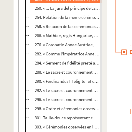
250. « ... La jura del principe de España, D. Phelipe ter
254. Relation de la même cérémonie, en langue frança
258. « Relacion de las ceremonias... en la jura que se 
266. « Mathiae, regis Hungariae, electio in Romanoru
276. « Coronatio Annae Austriae, conjugis Mathiae, R
282. « Comme l'impératrice Anne d'Austriche, femme d
284. « Serment de fidélité presté au prince d'Espagne,
288. « Le sacre et couronnement de l'impératrice Léon
290. « Ferdinandus III eligitur et coronatur rex Ungari
292. « Le sacre et couronnement du roy de Hongrie, Fe
296. « Le sacre et couronnement de l'impératrice Léo
298. « Ordre et cérémonies observées au sacre et cour
301. Taille-douce représentant « l'élection du roy des 
303. « Cérémonies observées en l'élection du roy des 