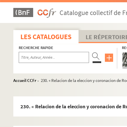
Fol. 303. « Cérémonies observées en l'élection du roy 
Catalogue collectif de F
Fol. 312. « Inauguratio Ferdinandi IV in regem Bohem
Fol. 319 vo. « Couronnement de l'impératrice Léonore l
Fol. 320. « Mémoire, par le comte de Recheim, de ce qui
LES CATALOGUES
LE RÉPERTOIR
Fol. 321. « Aclamaçion real... de Madrid... por su august
RECHERCHE RAPIDE
RE
Fol. 325. « Relation des cérémonies et solemnitez, ser
1. « Table des pièces contenues en ce volume... »
7. « Ritual de las cerimonias guardadas en las oncione
19. « Cerimonias de las coronaciones de los antiguos re
Accueil CCFr
230. « Relacion de la eleccion y coronacion de Ro
>
29. « Cerimonias que tiene Castilla en jurar sus princi
39. « Comment l'empereur des Romains se doibt eslire »
42 v°. « Frideric IV caesaris coronatio augustalis Rom
230. « Relacion de la eleccion y coronacion de R
45. « Fridericus IV imperator Borsum Estensem, Ferr
47. « Juramentum Mariae [de Burgundia], mortuo patr