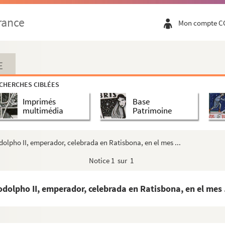
des Romains, Ferdinand III..., par Abraham de Wicquefort...
rance
Mon compte C
iae, Hungariae »
a jeusne, à Ratisbone, en l'an 1653 »
 est passé à l'entrée de Leurs Majestez impériales et r...
E
o y catolico rey Carlos II... »
CHERCHES CIBLÉES
ments faits par Son Excellence le marquis de Castel-Rodr...
Imprimés
Base
multimédia
Patrimoine
s y coronaciones de los antiguos reyes de Castill...
yes de Aragon. » Ce rituel avait été dressé par o...
dolpho II, emperador, celebrada en Ratisbona, en el mes ...
pes herederos de los reynos de España sujetos a s...
Notice
1 sur 1
 - Ce premier chapitre de l'opuscule est suivi de ...
ae facta, ex eodem authore » (1452)
odolpho II, emperador, celebrada en Ratisbona, en el mes .
ariae marchionem, creat Modenae ac Regii ducem, anno ...
e Carolo [duce Burgundiae]. 1476 »