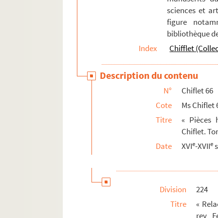
sciences et art
figure notam
bibliothèque d
Index
Chifflet (Colle
Description du contenu
N°
Chiflet 66
Cote
Ms Chiflet 
Titre
« Pièces h
Chiflet. To
e
e
Date
XVI
-XVII
s
Division
224
Titre
« Rela
rey F