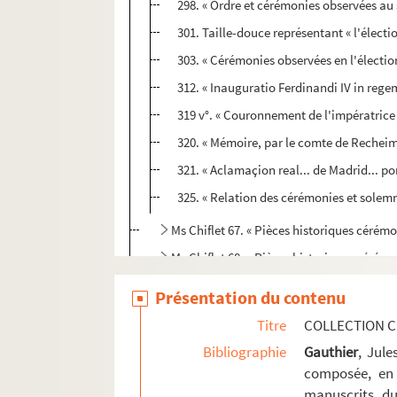
298. « Ordre et cérémonies observées au
301. Taille-douce représentant « l'électi
303. « Cérémonies observées en l'électio
312. « Inauguratio Ferdinandi IV in reg
319 v°. « Couronnement de l'impératrice 
320. « Mémoire, par le comte de Recheim, 
321. « Aclamaçion real... de Madrid... por
325. « Relation des cérémonies et solemn
Ms Chiflet 67. « Pièces historiques cérémon
Ms Chiflet 68. « Pièces historiques cérémo
Ms Chiflet 69. Supplément aux recueils d
Présentation du contenu
Titre
COLLECTION C
Bibliographie
Gauthier
, Jul
composée, en 
manuscrits du