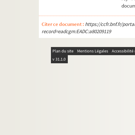
docume
Citer ce document :
https://ccfr.bnf.fr/por
record=eadcgm:EADC:a80209119
Plan du site
Mentions Légales
Accessibilit
v 31.1.0