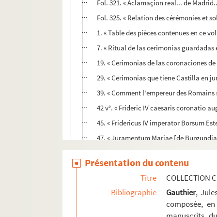
Fol. 321. « Aclamaçion real... de Madrid..
Fol. 325. « Relation des cérémonies et s
1. « Table des pièces contenues en ce vol
7. « Ritual de las cerimonias guardadas 
19. « Cerimonias de las coronaciones de l
29. « Cerimonias que tiene Castilla en ju
39. « Comment l'empereur des Romains se d
42 v°. « Frideric IV caesaris coronatio 
45. « Fridericus IV imperator Borsum E
47. « Juramentum Mariae [de Burgundia]
49. « Maximiliani primi ... in regem Rom
Présentation du contenu
73. « Copie des lettres du roy Charles 
Titre
COLLECTION C
79. « Prima coronatio Caroli V imperat
Bibliographie
Gauthier
, Jul
109. « De coronatione Ferdinandi, archi
composée, en 
111. « Coronatio [ejusdem] Ferdinandi..
manuscrits du