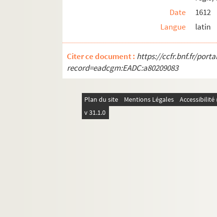
276. « Coronatio Annae Austriae, conjug
Date
1612
282. « Comme l'impératrice Anne d'Austr
Langue
latin
284. « Serment de fidélité presté au pri
288. « Le sacre et couronnement de l'im
Citer ce document :
https://ccfr.bnf.fr/por
290. « Ferdinandus III eligitur et corona
record=eadcgm:EADC:a80209083
292. « Le sacre et couronnement du roy d
296. « Le sacre et couronnement de l'im
Plan du site
Mentions Légales
Accessibilit
298. « Ordre et cérémonies observées au
v 31.1.0
301. Taille-douce représentant « l'électi
303. « Cérémonies observées en l'électio
312. « Inauguratio Ferdinandi IV in reg
319 v°. « Couronnement de l'impératrice 
320. « Mémoire, par le comte de Recheim, 
321. « Aclamaçion real... de Madrid... por
325. « Relation des cérémonies et solemn