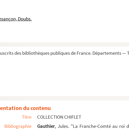
isgrani, descripta per Hartmannum Maurum... »
Hungaria, ac primo ejus ingressu in urbem Stoelwittenburg...
esançon, Doubs.
m Bohemiae ejusque conjugis in reginam... Pragae, 1527 »
ratoris Bononiae, anno 1530, authore Henrico Cornelio Agr...
 in regem Lombardiae inauguratus est »
o
or Carlos V renunciò sus Estados en el rey D. Felipe 2
,...
scrits des bibliothèques publiques de France. Départements — To
nde sale du palais de Bruxelles, lors que l'empereur Ch...
o
ñor... [hijo del rey D. Phelippe II
] »
ne de l'élection et du couronnement du roi des Romains, M...
 Romanorum electio : authore Simone Schardo... »
toris, solemnis coronatio »
o
rnando », hijo del rey Felippe II
(1573)
entation du contenu
dolpho II, emperador, celebrada en Ratisbona, en el mes ...
Titre
COLLECTION CHIFLET
e terçero »
Bibliographie
Gauthier
, Jules. "La Franche-Comté au roi 
rançaise