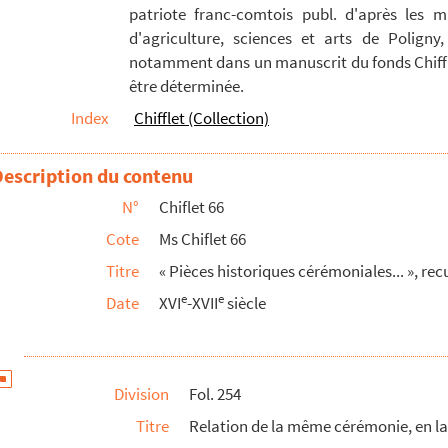
patriote franc-comtois publ. d'après les m
e se hizo al serenissimo principe D. Phelippe quarto en...
d'agriculture, sciences et arts de Poligny,
anorum regem »
notamment dans un manuscrit du fonds Chiffle
être déterminée.
e, Romanorum regis, electi imperatoris »
Index
Chifflet (Collection)
me de l'empereur Mathias, fut sacrée et couronnée royne d...
agne, Philippe quatriesme, par les Estats du royaume de ...
Description du contenu
 Léonore en reyne de Hongrie, à Presbourg, 1622 »
N°
Chiflet 66
gariae »
Cote
Ms Chiflet 66
, Ferdinand III, en roy de Bohême, à Prague, l'an 1627 »
Titre
« Pièces historiques cérémoniales... », rec
 Léonore en reyne de Bohême, à Prague, l'an 1627 »
e
e
Date
XVI
-XVII
siècle
 couronnement de l'impératrice Léonore, à Ratisbone, 1630...
roy des Romains, Ferdinand III, l'an 1636, et les cérémoni...
des Romains, Ferdinand III..., par Abraham de Wicquefort...
Division
Fol. 254
iae, Hungariae »
Titre
Relation de la même cérémonie, en l
a jeusne, à Ratisbone, en l'an 1653 »