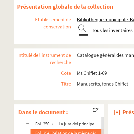
Fol. 79. « Prima coronatio Caroli V imperatoris, Aqu
Présentation globale de la collection
Fol. 109. « De coronatione Ferdinandi, archiducis in 
Etablissement de
Bibliothèque municipale. B
Fol. 111. « Coronatio [ejusdem] Ferdinandi... in rege
conservation
Tous les inventaires
Fol. 116. « Secunda et tertia coronatio Caroli V impe
Fol. 138. « Quomodo potentissimus imperator Carolus
Fol. 142. « Relacion de lo que passo quando el emperad
Intitulé de l'instrument de
Catalogue général des manu
Fol. 144. « Narré succinct des choses passées en la gra
recherche
Fol. 148. « Juramento del principe D. Carlos, nuestro se
Cote
Ms Chiflet 1-69
Fol. 158. Relation écrite au prince D. Carlos d'Espag
Titre
Manuscrits, fonds Chiflet
Fol. 206. « Maximiliani II, Bohemiae regis, in regem
Fol. 214. « Maximiliani II, regis Romanorum et impera
Fol. 224. « Relacion del juramento del... principe D. Fe
Dans le document :
Prés
Fol. 230. « Relacion de la eleccion y coronacion de Ro
Fol. 250. « ... La jura del principe de España, D. Phelip
Fol. 254. Relation de la même cérémonie, en langue f