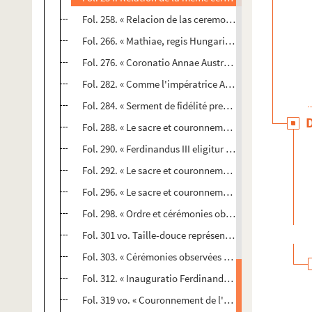
Fol. 258. « Relacion de las ceremonias... en la jura qu
Fol. 266. « Mathiae, regis Hungariae, electio in Rom
Fol. 276. « Coronatio Annae Austriae, conjugis Mathia
Fol. 282. « Comme l'impératrice Anne d'Austriche, fem
Fol. 284. « Serment de fidélité presté au prince d'Esp
Fol. 288. « Le sacre et couronnement de l'impératrice
Fol. 290. « Ferdinandus III eligitur et coronatur rex Un
Fol. 292. « Le sacre et couronnement du roy de Hongrie
Fol. 296. « Le sacre et couronnement de l'impératrice
Fol. 298. « Ordre et cérémonies observées au sacre et
Fol. 301 vo. Taille-douce représentant « l'élection du 
Fol. 303. « Cérémonies observées en l'élection du roy 
Fol. 312. « Inauguratio Ferdinandi IV in regem Bohem
Fol. 319 vo. « Couronnement de l'impératrice Léonore l