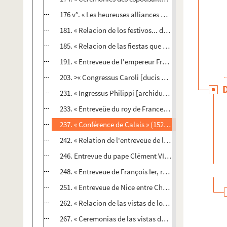
176 v°. « Les heureuses alliances de la France avec l'E
181. « Relacion de los festivos... del desposorio del re
185. « Relacion de las fiestas que se hicieron en la vil
191. « Entreveue de l'empereur Frédéric, quatriesme 
203. >« Congressus Caroli [ducis Burgundiae] et imperator
231. « Ingressus Philippi [archiducis Austriae] in urb
233. « Entreveüe du roy de France Louis XII et de Ferdi
237. « Conférence de Calais » (1521) : divers extraits 
242. « Relation de l'entreveüe de l'empereur Charles V,
246. Entrevue du pape Clément VII, de l'empereur Cha
248. « Entreveue de François Ier, roy de France, et de 
251. « Entreveue de Nice entre Charles-Quint et Franço
262. « Relacion de las vistas de los reyes D. Philippe
267. « Ceremonias de las vistas del rey catholico don P