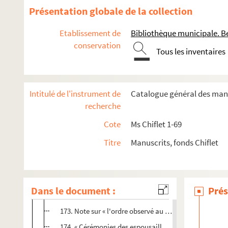
73. « Relation des cérémonies observées au baptesme
Présentation globale de la collection
79. « Relacion... de la missa de parida que oyo la rey
Etablissement de
Bibliothèque municipale. B
80. « Verbal du voyage de Portugal, qui se feist de pa
conservation
Tous les inventaires
106. « Extraict des mémoires mss. de messire Jean Le 
122. « Le tier mariage de monseigneur le duc Charles
142. « Nuptiae Caroli Quinti et Elizabethae, Portugalliae
Intitulé de l'instrument de
Catalogue général des manu
143. Entrevue de Bayonne entre le roi de France avec 
recherche
146. Récit du voyage de la princesse Marie de Portugal
Cote
Ms Chiflet 1-69
153. « Brevis descriptio solennis desponsationis Annae,
Titre
Manuscrits, fonds Chiflet
159. « Cy sont denommez les princes et princesses qui
163. « Casamiento de la infanta doña Catalina, hija 
167. Relation du mariage de Maximilien de Noircarmes,
Dans le document :
Prés
171. Solennités des noces du comte d'Egmond et de S
173. Note sur « l'ordre observé au mariage de Sigismon
174. « Cérémonies des espousailles de Cosme, prince 