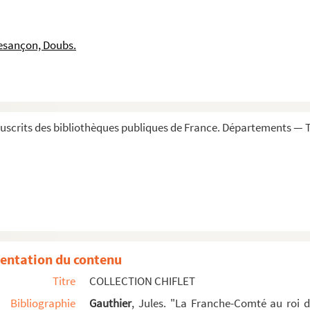
 du sérénissime prince d'Espagne Philippe-André-Prosp...
na doña Mariaña... en el año de 1658 »
esançon, Doubs.
r feu monsieur le bon duc Philippe de Bourgoigne, ...
Febvre, seigneur de Saint-Remy... de l'ambassade que...
 de Bourgongne avec Marguerite d'Yorcke, sœur germain...
 regis filiae : II aprilis 1525 »
scrits des bibliothèques publiques de France. Départements — To
la reine mère et la reine d'Espagne, accompagnée du ...
 pour venir épouser à Bruxelles Alexandre Farnèse, ...
 imperatoris Maximiliani II filiae, cum rege Phili...
 assistèrent aux nopces du duc de Deux-Ponts, qui pr...
menor del rey don Phelippe segundo, con don Carlos-Em...
 maître d'hôtel de l'infante Isabelle, avec Anne-Mar...
entation du contenu
abine de Bavière (1544)
Titre
COLLECTION CHIFLET
d III, roy de Pologne, avec Constance, fille de Cha...
Bibliographie
Gauthier
, Jules. "La Franche-Comté au roi 
de Toscane, avec Magdeleine, archiduchesse d'Austrich...