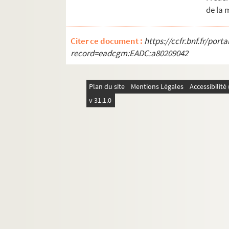
de la 
Citer ce document :
https://ccfr.bnf.fr/por
record=eadcgm:EADC:a80209042
Plan du site
Mentions Légales
Accessibilit
v 31.1.0