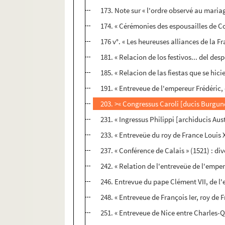
173. Note sur « l'ordre observé au maria
174. « Cérémonies des espousailles de C
176 v°. « Les heureuses alliances de la F
181. « Relacion de los festivos... del des
185. « Relacion de las fiestas que se hici
191. « Entreveue de l'empereur Frédéric
203. >« Congressus Caroli [ducis Burgundia
231. « Ingressus Philippi [archiducis Au
233. « Entreveüe du roy de France Louis X
237. « Conférence de Calais » (1521) : di
242. « Relation de l'entreveüe de l'emper
246. Entrevue du pape Clément VII, de l
248. « Entreveue de François Ier, roy de 
251. « Entreveue de Nice entre Charles-Q