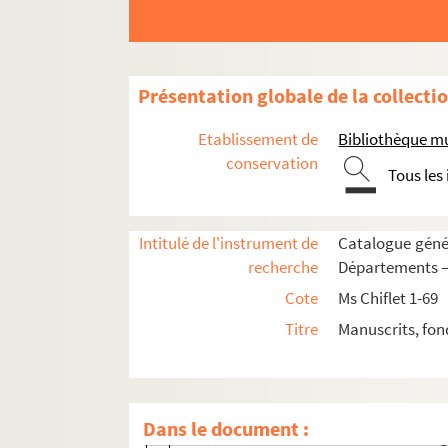
60. « Relacion... del bautismo del princip
62. « Relacion de lo sucedido en el bapt
73. « Relation des cérémonies observée
Présentation globale de la collecti
79. « Relacion... de la missa de parida q
80. « Verbal du voyage de Portugal, qui s
Etablissement de
Bibliothèque m
106. « Extraict des mémoires mss. de me
conservation
Tous les
122. « Le tier mariage de monseigneur l
142. « Nuptiae Caroli Quinti et Elizabethae
Intitulé de l'instrument de
Catalogue génér
143. Entrevue de Bayonne entre le roi de
recherche
Départements — 
146. Récit du voyage de la princesse Mar
Cote
Ms Chiflet 1-69
153. « Brevis descriptio solennis despons
Titre
Manuscrits, fon
159. « Cy sont denommez les princes et p
163. « Casamiento de la infanta doña Ca
167. Relation du mariage de Maximilien d
Dans le document :
171. Solennités des noces du comte d'E