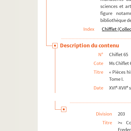
sciences et art
figure notam
bibliothèque d
Index
Chifflet (Colle
Description du contenu
N°
Chiflet 65
Cote
Ms Chiflet 
Titre
« Pièces h
Tome I.
e
e
Date
XVI
-XVII
s
Division
203
Titre
>« Co
Frederi