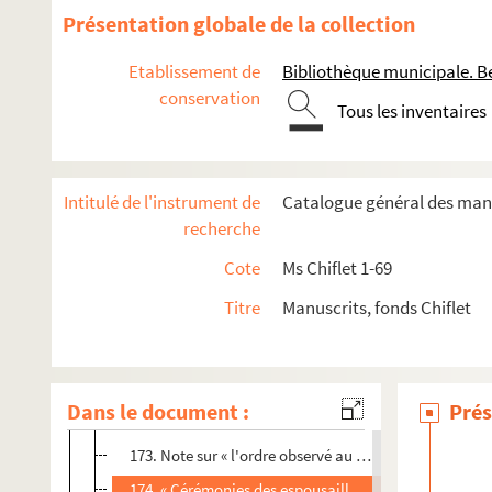
73. « Relation des cérémonies observées au baptesme
Présentation globale de la collection
79. « Relacion... de la missa de parida que oyo la rey
Etablissement de
Bibliothèque municipale. B
80. « Verbal du voyage de Portugal, qui se feist de pa
conservation
Tous les inventaires
106. « Extraict des mémoires mss. de messire Jean Le 
122. « Le tier mariage de monseigneur le duc Charles
142. « Nuptiae Caroli Quinti et Elizabethae, Portugalliae
Intitulé de l'instrument de
Catalogue général des manu
143. Entrevue de Bayonne entre le roi de France avec 
recherche
146. Récit du voyage de la princesse Marie de Portugal
Cote
Ms Chiflet 1-69
153. « Brevis descriptio solennis desponsationis Annae,
Titre
Manuscrits, fonds Chiflet
159. « Cy sont denommez les princes et princesses qui
163. « Casamiento de la infanta doña Catalina, hija 
167. Relation du mariage de Maximilien de Noircarmes,
Dans le document :
Prés
171. Solennités des noces du comte d'Egmond et de S
173. Note sur « l'ordre observé au mariage de Sigismon
174. « Cérémonies des espousailles de Cosme, prince 