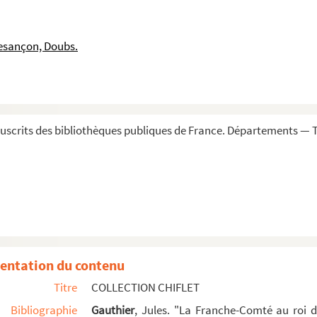
 du sérénissime prince d'Espagne Philippe-André-Prosp...
na doña Mariaña... en el año de 1658 »
esançon, Doubs.
r feu monsieur le bon duc Philippe de Bourgoigne, ...
Febvre, seigneur de Saint-Remy... de l'ambassade que...
 de Bourgongne avec Marguerite d'Yorcke, sœur germain...
 regis filiae : II aprilis 1525 »
scrits des bibliothèques publiques de France. Départements — To
la reine mère et la reine d'Espagne, accompagnée du ...
 pour venir épouser à Bruxelles Alexandre Farnèse, ...
 imperatoris Maximiliani II filiae, cum rege Phili...
 assistèrent aux nopces du duc de Deux-Ponts, qui pr...
menor del rey don Phelippe segundo, con don Carlos-Em...
 maître d'hôtel de l'infante Isabelle, avec Anne-Mar...
entation du contenu
abine de Bavière (1544)
Titre
COLLECTION CHIFLET
d III, roy de Pologne, avec Constance, fille de Cha...
Bibliographie
Gauthier
, Jules. "La Franche-Comté au roi 
de Toscane, avec Magdeleine, archiduchesse d'Austrich...