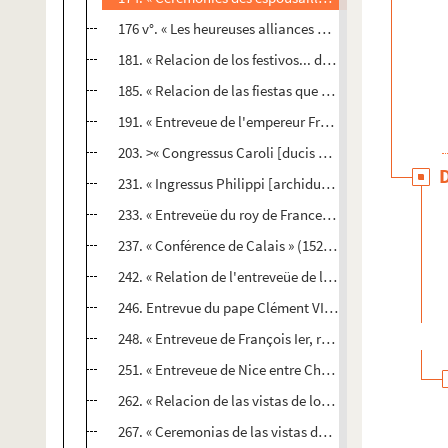
176 v°. « Les heureuses alliances de la France avec l'E
181. « Relacion de los festivos... del desposorio del re
185. « Relacion de las fiestas que se hicieron en la vil
191. « Entreveue de l'empereur Frédéric, quatriesme 
203. >« Congressus Caroli [ducis Burgundiae] et imperator
231. « Ingressus Philippi [archiducis Austriae] in urb
233. « Entreveüe du roy de France Louis XII et de Ferdi
237. « Conférence de Calais » (1521) : divers extraits 
242. « Relation de l'entreveüe de l'empereur Charles V,
246. Entrevue du pape Clément VII, de l'empereur Cha
248. « Entreveue de François Ier, roy de France, et de 
251. « Entreveue de Nice entre Charles-Quint et Franço
262. « Relacion de las vistas de los reyes D. Philippe
267. « Ceremonias de las vistas del rey catholico don P