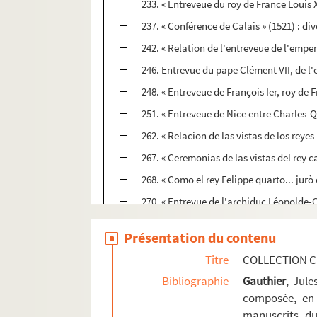
233. « Entreveüe du roy de France Louis X
237. « Conférence de Calais » (1521) : di
242. « Relation de l'entreveüe de l'emper
246. Entrevue du pape Clément VII, de l
248. « Entreveue de François Ier, roy de 
251. « Entreveue de Nice entre Charles-Q
262. « Relacion de las vistas de los rey
267. « Ceremonias de las vistas del rey c
268. « Como el rey Felippe quarto... jurò
270. « Entrevue de l'archiduc Léopolde-
271. « Relation de l'entreveüe de D. Jea
Présentation du contenu
Ms Chiflet 66. « Pièces historiques cérémon
Titre
COLLECTION C
Ms Chiflet 67. « Pièces historiques cérémon
Bibliographie
Gauthier
, Jul
Ms Chiflet 68. « Pièces historiques cérémo
composée, en 
manuscrits du
Ms Chiflet 69. Supplément aux recueils d