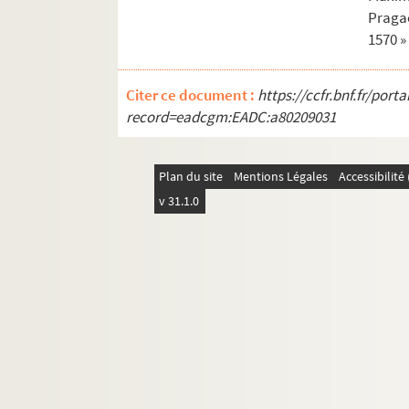
Pragae
1570 »
Citer ce document :
https://ccfr.bnf.fr/por
record=eadcgm:EADC:a80209031
Plan du site
Mentions Légales
Accessibilit
v 31.1.0