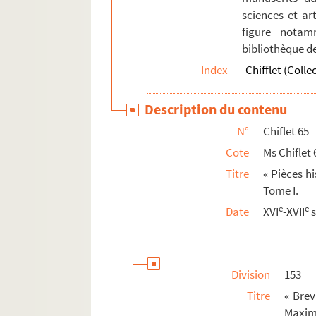
sciences et art
figure notam
bibliothèque d
Index
Chifflet (Colle
Description du contenu
N°
Chiflet 65
Cote
Ms Chiflet 
Titre
« Pièces h
Tome I.
e
e
Date
XVI
-XVII
s
Division
153
Titre
« Brev
Maxim