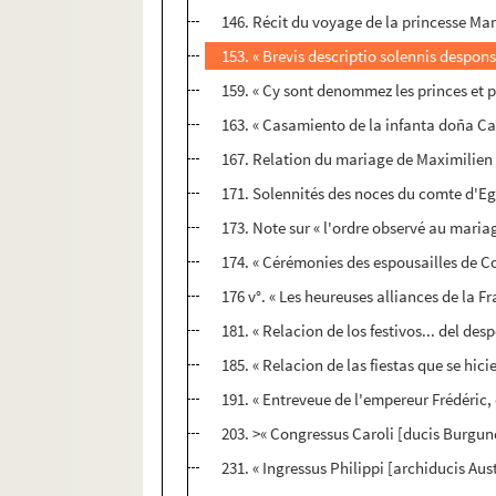
146. Récit du voyage de la princesse Mar
153. « Brevis descriptio solennis despons
159. « Cy sont denommez les princes et p
163. « Casamiento de la infanta doña Ca
167. Relation du mariage de Maximilien d
171. Solennités des noces du comte d'E
173. Note sur « l'ordre observé au maria
174. « Cérémonies des espousailles de C
176 v°. « Les heureuses alliances de la F
181. « Relacion de los festivos... del des
185. « Relacion de las fiestas que se hici
191. « Entreveue de l'empereur Frédéric
203. >« Congressus Caroli [ducis Burgundia
231. « Ingressus Philippi [archiducis Au