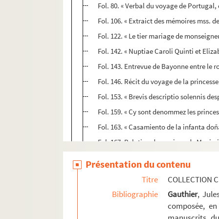
Fol. 80. « Verbal du voyage de Portugal, 
Fol. 106. « Extraict des mémoires mss. d
Fol. 122. « Le tier mariage de monseign
Fol. 142. « Nuptiae Caroli Quinti et Elizab
Fol. 143. Entrevue de Bayonne entre le r
Fol. 146. Récit du voyage de la princess
Fol. 153. « Brevis descriptio solennis de
Fol. 159. « Cy sont denommez les princes
Fol. 163. « Casamiento de la infanta do
Fol. 167. Relation du mariage de Maximil
Fol. 171. Solennités des noces du comt
Présentation du contenu
Fol. 173. Note sur « l'ordre observé au m
Titre
COLLECTION C
Fol. 174. « Cérémonies des espousailles
Bibliographie
Gauthier
, Jul
Fol. 176. « Les heureuses alliances de la
composée, en 
manuscrits du
Fol. 181. « Relacion de los festivos... de