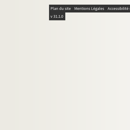
Fol. 271. « Relation de l'entreveüe de D.
Plan du site
Mentions Légales
Accessibilit
1. « Or icy et dans les tomes suivants, dit
v 31.1.0
3. Table des matières
5. « Discurso de madama Leonor de Poitier
8. « Les honneurs de la cour des princes »,
36. « Lettre de madame Marguerite de B
42. « La nativité et baptesme de dame Élé
46. « Breve relacion del bautismo del señ
47. « Relacion del acompañamento y bapt
54. « Bautismo de la serenissima infanta 
60. « Relacion... del bautismo del princip
62. « Relacion de lo sucedido en el bapt
73. « Relation des cérémonies observée
79. « Relacion... de la missa de parida q