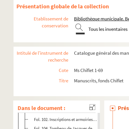
Ms Chiflet 64. Epitaphes recueillies dans les églises des Fl
Présentation globale de la collection
Fol. 3 vo. « Les lieux d'où sont tirés les épitaphes con
Etablissement de
Bibliothèque municipale. B
Fol. 4. « ... Chevalliers et escuiers qui furent occis à la
conservation
Tous les inventaires
Fol. 6. « Chevaliers de l'ordre de la Thoison d'or, de l
Fol. 10. Épitaphes recueillies dans les églises des Pay
Fol. 39. Épitaphe de plusieurs anciens ducs de Braba
Intitulé de l'instrument de
Catalogue général des manu
Fol. 40. Épitaphes de plusieurs ducs de Bourgogne et d
recherche
Fol. 47. « Cy sont les armes et épitaphe de très illus
Cote
Ms Chiflet 1-69
Fol. 55. Épitaphes de l'église de « Cauberghe, à Bruxel
Titre
Manuscrits, fonds Chiflet
Fol. 57. Épitaphes versifiées de Charles le Téméraire,
Fol. 61. Épitaphes recueillies dans le Hainaut (Mons,
Fol. 78. Épitaphes des églises de Valenciennes
Dans le document :
Prés
Fol. 95. Épitaphes supposées du cardinal de Richelie
Fol. 102. Inscriptions et armoiries du tombeau d'Enge
Fol. 104. Tombeau de Jacques de Lalain, dit le bon chev