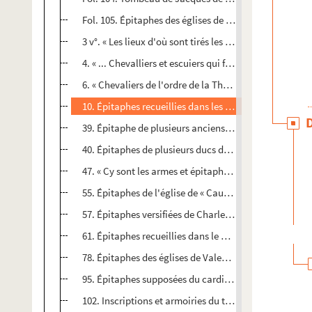
Fol. 105. Épitaphes des églises de la Flandre et de l'Ar
3 v°. « Les lieux d'où sont tirés les épitaphes contenus
4. « ... Chevalliers et escuiers qui furent occis à la bata
6. « Chevaliers de l'ordre de la Thoison d'or, de la ma
10. Épitaphes recueillies dans les églises des Pays-Bas
39. Épitaphe de plusieurs anciens ducs de Brabant, à
40. Épitaphes de plusieurs ducs de Bourgogne et de pri
47. « Cy sont les armes et épitaphe de très illustre p
55. Épitaphes de l'église de « Cauberghe, à Bruxelles »
57. Épitaphes versifiées de Charles le Téméraire, de P
61. Épitaphes recueillies dans le Hainaut (Mons, Son
78. Épitaphes des églises de Valenciennes
95. Épitaphes supposées du cardinal de Richelieu, d
102. Inscriptions et armoiries du tombeau d'Engelber