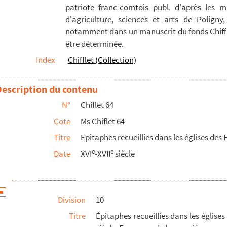
patriote franc-comtois publ. d'après les m
tois (Douai, Arras, Condé, Avesnes, Lille, Béthune, et...
d'agriculture, sciences et arts de Poligny,
 en ce cayer »
notamment dans un manuscrit du fonds Chiffle
être déterminée.
ille d'Azincourt... [1415] : tiré d'un ancie...
Index
Chifflet (Collection)
ison de Croy, morts et où enterrez » (1472-1624)
 : écriture de la période moyenne du XVIe siècle....
Description du contenu
 Tervure, composée par Henri Dupuy (1616)
N°
Chiflet 64
nces de la maison d'Autriche, en partie de la main...
Cote
Ms Chiflet 64
rincesse madame Isabelle de Bourbon, femme du très...
Titre
Epitaphes recueillies dans les églises des F
e
e
Date
XVI
-XVII
siècle
hilippe le Beau, de l'empereur Maximilien
gnies, Ath, Enghien, Avesnes, Beaumont, etc.)
Division
10
u duc de Buckingham, du P. Joseph
Titre
Épitaphes recueillies dans les église
t de Nassau, à Bréda