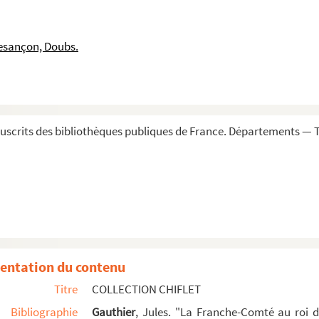
andres et de l'Artois
tenus en ce cayer »
esançon, Doubs.
 bataille d'Azincourt... [1415] : tiré d'un ancie...
a maison de Croy, morts et où enterrez »
e
s-Bas : écriture de la période moyenne du XVI
siècle....
nt, à Tervure, composée par Henri Dupuy
scrits des bibliothèques publiques de France. Départements — To
e princes de la maison d'Autriche, en partie de la main...
tre princesse madame Isabelle de Bourbon, femme du très...
les »
 de Philippe le Beau, de l'empereur Maximilien
 Songnies, Ath, Enghien, Avesnes, Beaumont, etc.)
entation du contenu
u, du duc de Buckingham, du P. Joseph
Titre
COLLECTION CHIFLET
lbert de Nassau, à Bréda
Bibliographie
Gauthier
, Jules. "La Franche-Comté au roi 
alier, à Lalain-lez-Douai (1453) : dessin lavé à l'encr...