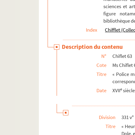
sciences et art
497 v°. « Arrest donné par le Roy [de Fra
figure notam
503. Placard du marquis d'Aytona, gouver
bibliothèque d
503 v°. Sentence de mort prononcée à Na
Index
Chifflet (Colle
505 v°. Mémorial des griefs de Gustave-A
513 v°. « Relacion verdadera que contien
Description du contenu
Ms Chiflet 64. Epitaphes recueillies dans l
N°
Chiflet 63
Ms Chiflet 65. « Pièces historiques cérémon
Cote
Ms Chiflet 
Titre
« Police m
Ms Chiflet 66. « Pièces historiques cérémon
correspond
Ms Chiflet 67. « Pièces historiques cérémon
e
Date
XVII
siècle
Ms Chiflet 68. « Pièces historiques cérémo
Ms Chiflet 69. Supplément aux recueils d
Division
331 v°
Titre
« Heur
Dole, 