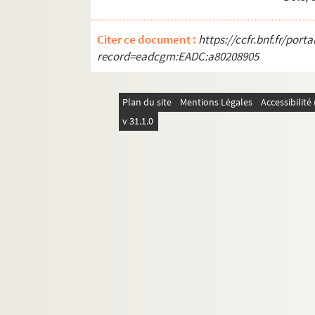
Citer ce document :
https://ccfr.bnf.fr/por
record=eadcgm:EADC:a80208905
Plan du site
Mentions Légales
Accessibilit
v 31.1.0