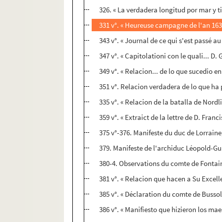
326. « La verdadera longitud por mar y t
331 v°. « Heureuse campagne de l'an 1636 
343 v°. « Journal de ce qui s'est passé au 
347 v°. « Capitolationi con le quali... 
349 v°. « Relacion... de lo que sucedio en
351 v°. Relacion verdadera de lo que ha p
335 v°. « Relacion de la batalla de Nordl
359 v°. « Extraict de la lettre de D. Franc
375 v°-376. Manifeste du duc de Lorraine,
379. Manifeste de l'archiduc Léopold-Gu
380-4. Observations du comte de Fontain
381 v°. « Relacion que hacen a Su Excell
385 v°. « Déclaration du comte de Bussolin
386 v°. « Manifiesto que hizieron los mae