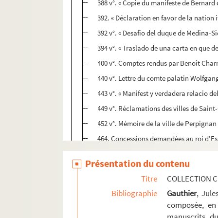
388 v°. « Copie du manifeste de Bernard 
392. « Déclaration en favor de la nation i
392 v°. « Desafio del duque de Medina-S
394 v°. « Traslado de una carta en que d
400 v°. Comptes rendus par Benoît Charr
440 v°. Lettre du comte palatin Wolfgan
443 v°. « Manifest y verdadera relacio del
449 v°. Réclamations des villes de Saint
452 v°. Mémoire de la ville de Perpignan
464. Concessions demandées au roi d'Es
464 v°. Copies manuscrites de dépêches 
Présentation du contenu
481. « Ritratto del serenissimo principe D
Titre
COLLECTION C
482 v°. « Articles de la grâce accordez par
Bibliographie
Gauthier
, Jul
493 v°. « Manifiesto y perdon general q
composée, en 
495 v°. Soumission de la ville de Barcelo
manuscrits du