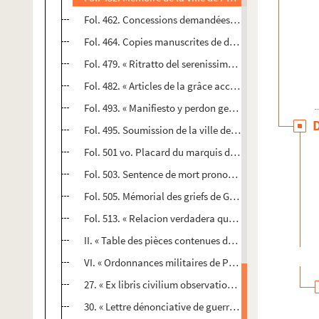
Fol. 462. Concessions demandées au roi d'Espagne pa
Fol. 464. Copies manuscrites de dépêches et placards
Fol. 479. « Ritratto del serenissimo principe D. Giovann
Fol. 482. « Articles de la grâce accordez par le Roy [de
Fol. 493. « Manifiesto y perdon general que en nombr
Fol. 495. Soumission de la ville de Barcelone à D. Jua
Fol. 501 vo. Placard du marquis d'Aytona, gouverneur g
Fol. 503. Sentence de mort prononcée à Naples contre
Fol. 505. Mémorial des griefs de Gustave-Adolphe, roi 
Fol. 513. « Relacion verdadera que contiene la gran t
II. « Table des pièces contenues dans ce volume »
VI. « Ordonnances militaires de Philippe III, roy d'Es
27. « Ex libris civilium observationum particula capitis
30. « Lettre dénonciative de guerre au roy de Dannema