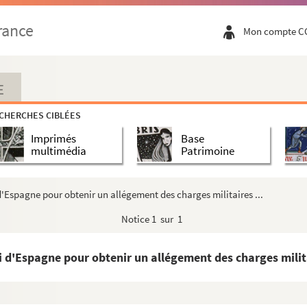
ire ou machine faicte à Roterdam par le sieur de Lisson, g...
rance
Mon compte C
es terres inundées proche la ville d'Anvers »
anne, et du grand changement que le sable ou blanc de Mar...
r
 l'an 1637 », par « le s
Bauclerc, autrefois président ...
E
ntribution envers les Hollandais des quartiers de Tirlemo...
CHERCHES CIBLÉES
che nécessaires pour équiper un vaisseau de cent hommes....
Imprimés
Base
monstrada... por Miguel Florencio van Langren... 1644 »
multimédia
Patrimoine
orbie, secours de Dole, etc. »
s pris par les François, 1640 ; l'autheur est un Mini...
 d'Espagne pour obtenir un allégement des charges militaires ...
d'Austria have accordato con monsù de Novaglie... govern...
Notice
1 sur 1
 de la villa de Bassè... » (1642)
la villa de Terlimon... »
i d'Espagne pour obtenir un allégement des charges milita
ello] escrite au Conseil d'Estat [de Bruxelles] », s...