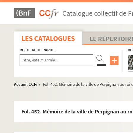
Fol. 299 vo. « Le vrai poutraict de cette admirable nav
Catalogue collectif de F
Fol. 301. « Poincts considérables sur le redicquement d
Fol. 305. « Description particulière du canal de Mari
Fol. 307. « Touchant le canal de Gravelinghe, commencé
LES CATALOGUES
LE RÉPERTOIR
Fol. 309. Mémoire concernant l'affranchissement de co
RECHERCHE RAPIDE
RE
Fol. 317. « Inventaire des vivres et provisions de bou
Fol. 325. « La verdadera longitud por mar y tierra, de
Fol. 331. « Heureuse campagne de l'an 1636 : prise de C
Fol. 343. « Journal de ce qui s'est passé au siège d'Arra
Accueil CCFr
Fol. 452. Mémoire de la ville de Perpignan au roi
>
Fol. 347. « Capitolationi con le quali... D. Giovanni 
Fol. 349. « Relacion... de lo que sucedio en la conquista
Fol. 351. « Relacion verdadera de lo que ha passado en 
Fol. 452. Mémoire de la ville de Perpignan au ro
Fol. 355. « Relacion de la batalla de Nordlinghen... »
Fol. 359. « Extraict de la lettre de D. Francisco... [de M