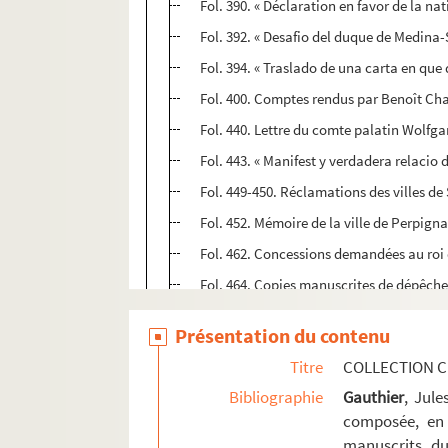
Fol. 390. « Déclaration en favor de la nat
Fol. 392. « Desafio del duque de Medina
Fol. 394. « Traslado de una carta en que
Fol. 400. Comptes rendus par Benoît Cha
Fol. 440. Lettre du comte palatin Wolfg
Fol. 443. « Manifest y verdadera relacio d
Fol. 449-450. Réclamations des villes de
Fol. 452. Mémoire de la ville de Perpign
Fol. 462. Concessions demandées au roi
Fol. 464. Copies manuscrites de dépêche
Fol. 479. « Ritratto del serenissimo princ
Présentation du contenu
Fol. 482. « Articles de la grâce accordez 
Titre
COLLECTION C
Fol. 493. « Manifiesto y perdon general
Bibliographie
Gauthier
, Jul
Fol. 495. Soumission de la ville de Barc
composée, en 
Fol. 501 vo. Placard du marquis d'Aytona,
manuscrits du