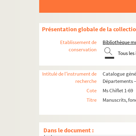
Ms Chiflet 54. « Recueil de plusieurs droi
Ms Chiflet 55. « Mémoires et arrêts du par
Ms Chiflet 56. Mémoires, délibérations et 
Présentation globale de la collecti
Ms Chiflet 57. Sommaire des délibératio
Etablissement de
Bibliothèque m
Ms Chiflet 58. Tables des actes du parle
conservation
Tous les
Ms Chiflet 59. Luttes intestines du parle
Ms Chiflet 60. « Manuel des affaires de l'o
Intitulé de l'instrument de
Catalogue génér
Ms Chiflet 61. « Rudimenta practica juris 
recherche
Départements — 
Ms Chiflet 62. « Volume contenant plusieur
Cote
Ms Chiflet 1-69
Ms Chiflet 63. « Police militaire, ou recuei
Titre
Manuscrits, fon
Fol. II. « Table des pièces contenues dan
Fol. VI. « Ordonnances militaires de Phil
Fol. 27. « Ex libris civilium observationu
Dans le document :
Fol. 30. « Lettre dénonciative de guerre