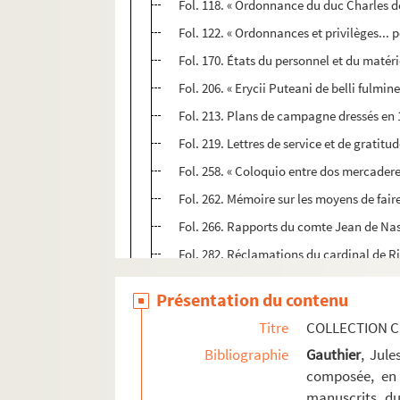
Fol. 118. « Ordonnance du duc Charles d
Fol. 122. « Ordonnances et privilèges..
Fol. 170. États du personnel et du matéri
Fol. 206. « Erycii Puteani de belli fulmin
Fol. 213. Plans de campagne dressés en 1
Fol. 219. Lettres de service et de gratitu
Fol. 258. « Coloquio entre dos mercaderes
Fol. 262. Mémoire sur les moyens de faire
Fol. 266. Rapports du comte Jean de Nass
Fol. 282. Réclamations du cardinal de Ri
Fol. 291. Deux mémoires, en langue espa
Présentation du contenu
Fol. 299 vo. « Le vrai poutraict de cette
Titre
COLLECTION C
Fol. 301. « Poincts considérables sur le 
Bibliographie
Gauthier
, Jul
Fol. 305. « Description particulière du 
composée, en 
Fol. 307. « Touchant le canal de Graveli
manuscrits du