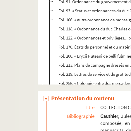
Fol. 91. Ordonnance du gouvernement des 
Fol. 93. « Status et ordonnances du duc
Fol. 106. « Autre ordonnance de monseign
Fol. 118. « Ordonnance du duc Charles d
Fol. 122. « Ordonnances et privilèges..
Fol. 170. États du personnel et du matéri
Fol. 206. « Erycii Puteani de belli fulmin
Fol. 213. Plans de campagne dressés en 1
Fol. 219. Lettres de service et de gratitu
Fol. 258. « Coloquio entre dos mercaderes
Fol. 262. Mémoire sur les moyens de faire
Présentation du contenu
Fol. 266. Rapports du comte Jean de Nass
Titre
COLLECTION C
Fol. 282. Réclamations du cardinal de Ri
Bibliographie
Gauthier
, Jul
Fol. 291. Deux mémoires, en langue espa
composée, en 
Fol. 299 vo. « Le vrai poutraict de cette
manuscrits du