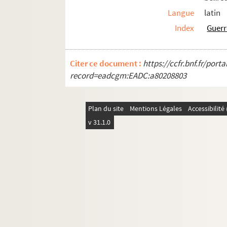
Fol. 377. Manifeste de l'archiduc Léopo
Langue
latin
Fol. 380 bis. Observations du comte de F
Index
Guerr
Fol. 381. « Relacion que hacen a Su Exce
Fol. 385. « Déclaration du comte de Bussol
Citer ce document :
https://ccfr.bnf.fr/por
Fol. 386. « Manifiesto que hizieron los 
record=eadcgm:EADC:a80208803
Fol. 388. « Copie du manifeste de Bernar
Fol. 390. « Déclaration en favor de la nat
Plan du site
Mentions Légales
Accessibilit
Fol. 392. « Desafio del duque de Medina
v 31.1.0
Fol. 394. « Traslado de una carta en que
Fol. 400. Comptes rendus par Benoît Cha
Fol. 440. Lettre du comte palatin Wolfg
Fol. 443. « Manifest y verdadera relacio d
Fol. 449-450. Réclamations des villes de
Fol. 452. Mémoire de la ville de Perpign
Fol. 462. Concessions demandées au roi