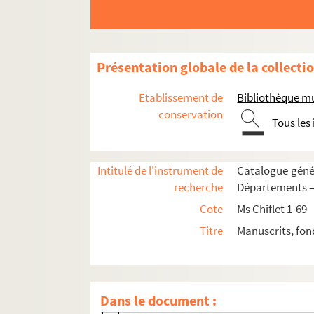
Ms Chiflet 51. Le Saint-Suaire de Besanç
Ms Chiflet 52. « Collectanea historica 
Ms Chiflet 53. « Extrait des tiltres princi
Présentation globale de la collecti
Ms Chiflet 54. « Recueil de plusieurs droi
Etablissement de
Bibliothèque m
Ms Chiflet 55. « Mémoires et arrêts du par
conservation
Tous les
Ms Chiflet 56. Mémoires, délibérations et 
Ms Chiflet 57. Sommaire des délibératio
Intitulé de l'instrument de
Catalogue génér
Ms Chiflet 58. Tables des actes du parle
recherche
Départements — 
Ms Chiflet 59. Luttes intestines du parle
Cote
Ms Chiflet 1-69
Ms Chiflet 60. « Manuel des affaires de l'o
Titre
Manuscrits, fon
Ms Chiflet 61. « Rudimenta practica juris 
Ms Chiflet 62. « Volume contenant plusieur
Ms Chiflet 63. « Police militaire, ou recuei
Dans le document :
Fol. II. « Table des pièces contenues dan