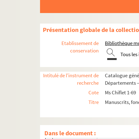
146. Requête au roi d'Espagne pour que le
148. « Mémoire de toutes les sortes d'usag
150. « Advis... sur la vente de la bibliot
Présentation globale de la collecti
152. « Tasa general y aranzel de... las me
163. « Tassa por menor de los intereses..
Etablissement de
Bibliothèque m
169. « Relacion sacada del officio de c
conservation
Tous les
170. « Apuntamientos... para las ferias 
180. « Memorial de Francisco Martinez de
Intitulé de l'instrument de
Catalogue génér
184. Mémoire sur le recouvrement des im
recherche
Départements — 
209. Mémoire sur le même sujet, par Gab
Cote
Ms Chiflet 1-69
215. « Relacion del origen y progresso d
Titre
Manuscrits, fon
221. Proposition faite au roi d'Espagne s
225. « Expédient pour réduire les flottes
229. « Avisos de ymportancia a cerca de 
Dans le document :
237. « Memorial... por la... ciudad de Man