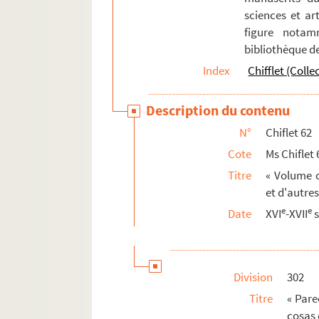
sciences et art
figure notam
bibliothèque d
Index
Chifflet (Colle
Description du contenu
N°
Chiflet 62
Cote
Ms Chiflet 
Titre
« Volume c
et d'autres
e
e
Date
XVI
-XVII
s
Division
302
Titre
« Pare
cosas 