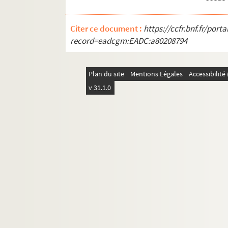
Citer ce document :
https://ccfr.bnf.fr/por
record=eadcgm:EADC:a80208794
Plan du site
Mentions Légales
Accessibilit
v 31.1.0