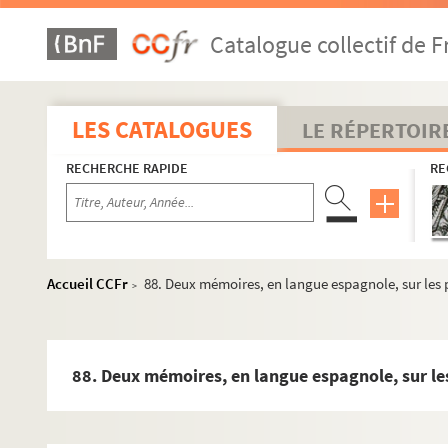
Fol. 225. « Expédient pour réduire les flottes de la No
Catalogue collectif de F
Fol. 229. « Avisos de ymportancia a cerca de las cosas
Fol. 237. « Memorial... por la... ciudad de Manila, sobr
Fol. 260. « Examen de la qualité des monnoyes d'or...
LES CATALOGUES
LE RÉPERTOIR
Fol. 261. « Razones... que moveron las Provincias Uni
RECHERCHE RAPIDE
RE
Fol. 274. « Relacion de las fortalezas que Su Magestad 
Fol. 275. « Relaçion de las fuerças que el Olandes tiene
Fol. 278. « Propusiçion sobre anular el trafico que tie
Fol. 281. Deux lettres de l'infante Isabelle au comte de
Accueil CCFr
88. Deux mémoires, en langue espagnole, sur les 
>
Fol. 285. Ordonnance du roi Philippe IV instituant à Sé
Fol. 297. Compte d'entrée et de sortie du trésor royal
Fol. 300. Avis pour l'amodiation des droits du domaine
88. Deux mémoires, en langue espagnole, sur le
Fol. 301. Ordonnance concernant le trafic des grains
a
Fol. 302. « Pareçer del P. Hugo Semple, de la Comp
de