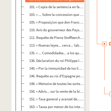
101. « Copia de la sentencia en favor de Joseph de Cou
103. « ... Sobre la concession que S. Magestad pide a lo
105. « Proposiçion que don Francisco de Carnica, correg
110. Avis du gouverneur des Pays-Bas aux habitants d
111. Requête de Pierre Stoffberch, commissaire généra
113. « Nuevas leyes... cerca... labor y beneficio de las 
135. « ... Comodidades... a los que quisieren venir a p
136. Déclaration du roi Philippe IV sur le commerce d
140. « Por la immunidad de los libros al rey, nuestro 
146. Requête au roi d'Espagne pour que les livres soien
148. « Mémoire de toutes les sortes d'usages ou livres..
150. « Advis... sur la vente de la bibliothèque de M. le
152. « Tasa general y aranzel de... las mercaderias... e
163. « Tassa por menor de los intereses... por los camb