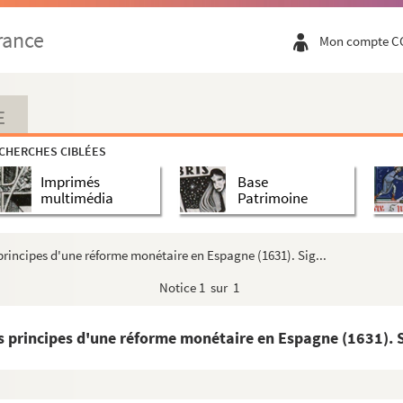
uvelle-Espagne à leur ancien estat », par Antonio Navar...
rance
Mon compte C
 de Yndias »
e las pretensiones de aquella ciudad y islas..., por D...
 », par Christoval del Gadillo de Sotomayor
E
das para establecer la Compañia de las Indias Occidentale...
CHERCHES CIBLÉES
tiene en las islas Malucas y del clavo que se saca todo...
Imprimés
Base
 en las islas Malucas... y de la cantitad de especeria...
multimédia
Patrimoine
nen los Olandeses en las Indias, dada per çiertos merca...
 Fontaine, gouverneur de Bruges, pour l'inviter à infl...
principes d'une réforme monétaire en Espagne (1631). Sig...
ville une amirauté spéciale pour la protection de ses s...
Notice
1 sur 1
 de Naples, depuis le 5 mars 1648 jusqu'au 31 décembre 1...
 royal dans les diverses localités des Pays-Bas
s principes d'une réforme monétaire en Espagne (1631). S
 dans le royaume de Naples (1647)
 Jesus, a cerca las cosas que se han visto en el cielo.....