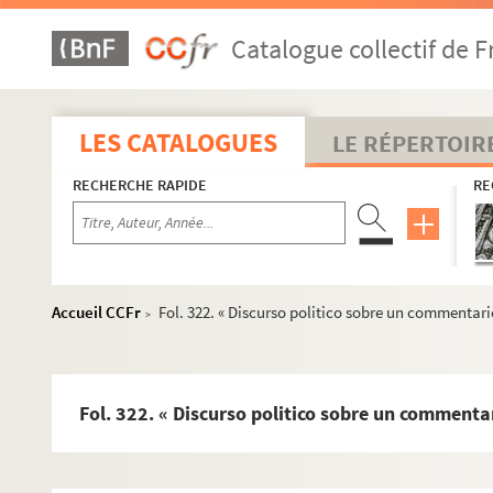
Fol. 148. « Mémoire de toutes les sortes d'usages ou liv
Catalogue collectif de F
Fol. 150. « Advis... sur la vente de la bibliothèque de 
Fol. 152. « Tasa general y aranzel de... las mercaderias
Fol. 163. « Tassa por menor de los intereses... por los
LES CATALOGUES
LE RÉPERTOIR
Fol. 169. « Relacion sacada del officio de correo may
RECHERCHE RAPIDE
RE
Fol. 170. « Apuntamientos... para las ferias de los neg
Fol. 180. « Memorial de Francisco Martinez de Mata... 
Fol. 184. Mémoire sur le recouvrement des impôts en
Fol. 209. Mémoire sur le même sujet, par Gabriel Flore
Accueil CCFr
Fol. 322. « Discurso politico sobre un commentario
>
Fol. 215. « Relacion del origen y progresso del almiran
Fol. 221. Proposition faite au roi d'Espagne sur la déco
Fol. 225. « Expédient pour réduire les flottes de la No
Fol. 322. « Discurso politico sobre un commentari
Fol. 229. « Avisos de ymportancia a cerca de las cosas
Fol. 237. « Memorial... por la... ciudad de Manila, sobr