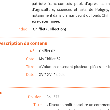
patriote franc-comtois publ. d'après les m
toria de la guerra de Granada sobre la toma de galera y...
d'agriculture, sciences et arts de Poligny,
notamment dans un manuscrit du fonds Chiffle
être déterminée.
reyno » (1623). Imprimé
Index
Chifflet (Collection)
maire des revenus du roy Catholique ». Signé : « D...
 de Santiago... y de Montesa... » : indications d...
Description du contenu
n des désordres nocturnes à Bruxelles (1624). Plac...
N°
Chiflet 62
l de España, por Jacinto de Alcazar Arriaza... » ...
Cote
Ms Chiflet 62
 grandes monarcas traten comercios en sus Estados co...
Titre
« Volume contenant plusieurs pièces sur la
romis par la conquête d'une île inconnue, voisine d...
e
e
Date
XVI
-XVII
siècle
s Fucares (les Fugger, d'Augsbourg) ha hecho a la ...
cipes d'une réforme monétaire en Espagne (1631). Sig...
tre y su hermano Jaques de Coutre... » - Mention de...
Division
Fol. 322
s reynos de Castilla de settente y dos milliones ...
Titre
« Discurso politico sobre un commenta
idor de la ciudad de Valladolid, ... sobre el serv...