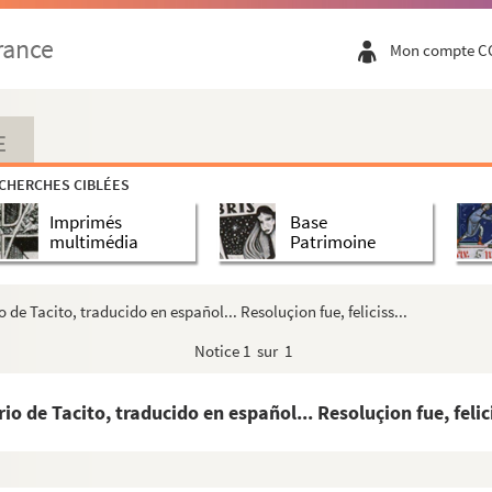
res... [liturgiques] de l'impression de l'imprimerie P...
rance
Mon compte C
M. le cardinal Mazarin » : protestation de Gabriel Nau...
... en virtu ley yd de laprematica real y orden de Su ...
 cambios de una parte a otra dentro del reyno » (1627)
E
or, de los precios que paya Su Magestad »
CHERCHES CIBLÉES
ocios y cambios el año de 1602... »
Imprimés
Base
del remedio de la despoblacion, probeza y esterilidad de...
multimédia
Patrimoine
 Espagne
s Ossorio (1649)
 de Tacito, traducido en español... Resoluçion fue, feliciss...
tazgo de Sevilla... »
Notice
1 sur 1
uverte et l'exploitation de « la parte incognita austr...
uvelle-Espagne à leur ancien estat », par Antonio Navar...
o de Tacito, traducido en español... Resoluçion fue, felici
 de Yndias »
e las pretensiones de aquella ciudad y islas..., por D...