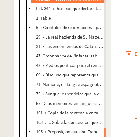
Fol. 344. « Discurso que declara lo que falta de la his
1. Table
5. « Capitulos de reformacion... para el governio del 
29. « La real hazienda de Su Magestad », ou « note som
31. « Las encomiendas de Calatrava..., de Alcantara...,
47. Ordonnance de l'infante Isabelle pour la répressio
48. « Medios politicos para el remedio unico y universa
69. « Discurso que representa quanto importa que los
71. Mémoire, en langue espagnole, sur les avantages p
76. « Aunque los servicios que la casa de los conde de
88. Deux mémoires, en langue espagnole, sur les prin
101. « Copia de la sentencia en favor de Joseph de Cou
103. « ... Sobre la concession que S. Magestad pide a lo
105. « Proposiçion que don Francisco de Carnica, correg