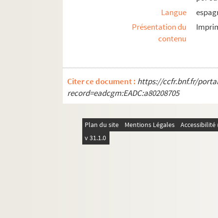
Fol. 311. « Delli fondamenti dello Stato e
Langue
espag
Fol. 322. « Discurso politico sobre un co
Présentation du
Impri
Fol. 344. « Discurso que declara lo que f
contenu
1. Table
5. « Capitulos de reformacion... para el
29. « La real hazienda de Su Magestad »,
Citer ce document :
https://ccfr.bnf.fr/por
record=eadcgm:EADC:a80208705
31. « Las encomiendas de Calatrava..., de
47. Ordonnance de l'infante Isabelle pou
Plan du site
48. « Medios politicos para el remedio un
Mentions Légales
Accessibilit
v 31.1.0
69. « Discurso que representa quanto im
71. Mémoire, en langue espagnole, sur le
76. « Aunque los servicios que la casa de
88. Deux mémoires, en langue espagnole,
101. « Copia de la sentencia en favor de
103. « ... Sobre la concession que S. Mage