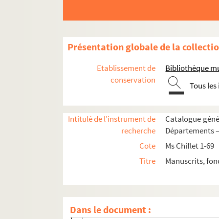
Ms Chiflet 53. « Extrait des tiltres princi
Ms Chiflet 54. « Recueil de plusieurs droi
Ms Chiflet 55. « Mémoires et arrêts du par
Présentation globale de la collecti
Ms Chiflet 56. Mémoires, délibérations et 
Etablissement de
Bibliothèque m
Ms Chiflet 57. Sommaire des délibératio
conservation
Tous les
Ms Chiflet 58. Tables des actes du parle
Ms Chiflet 59. Luttes intestines du parle
Intitulé de l'instrument de
Catalogue génér
Ms Chiflet 60. « Manuel des affaires de l'o
recherche
Départements — 
Ms Chiflet 61. « Rudimenta practica juris 
Cote
Ms Chiflet 1-69
Ms Chiflet 62. « Volume contenant plusieurs p
Titre
Manuscrits, fon
Fol. 1. Table
Fol. 5. « Capitulos de reformacion... par
Fol. 29. « La real hazienda de Su Magesta
Dans le document :
Fol. 31, 35, 40, 46. « Las encomiendas de 