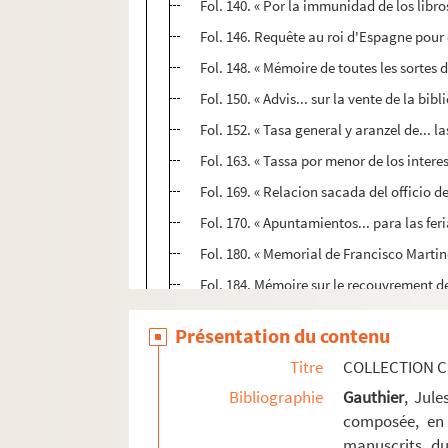
Fol. 140. « Por la immunidad de los libr
Fol. 146. Requête au roi d'Espagne pour q
Fol. 148. « Mémoire de toutes les sortes d
Fol. 150. « Advis... sur la vente de la bi
Fol. 152. « Tasa general y aranzel de... l
Fol. 163. « Tassa por menor de los intere
Fol. 169. « Relacion sacada del officio 
Fol. 170. « Apuntamientos... para las fer
Fol. 180. « Memorial de Francisco Martin
Fol. 184. Mémoire sur le recouvrement 
Fol. 209. Mémoire sur le même sujet, par
Présentation du contenu
Fol. 215. « Relacion del origen y progres
Titre
COLLECTION C
Fol. 221. Proposition faite au roi d'Espag
Bibliographie
Gauthier
, Jul
Fol. 225. « Expédient pour réduire les fl
composée, en 
Fol. 229. « Avisos de ymportancia a cerca
manuscrits du