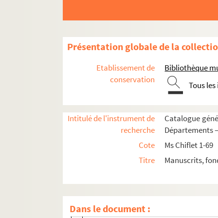
Ms Chiflet 55. « Mémoires et arrêts du par
Ms Chiflet 56. Mémoires, délibérations et 
Ms Chiflet 57. Sommaire des délibératio
Présentation globale de la collecti
Ms Chiflet 58. Tables des actes du parle
Etablissement de
Bibliothèque m
Ms Chiflet 59. Luttes intestines du parlemen
conservation
Tous les
Fol. 1. « Avertissement »
Fol. 2. « Avertissement »
Intitulé de l'instrument de
Catalogue génér
Fol. 3. Lettre du ministre Louvois except
recherche
Départements — 
Fol. 5. Lettre du chancelier Michel Le Tel
Cote
Ms Chiflet 1-69
Fol. 7. Lettre du chancelier Boucherat d
Titre
Manuscrits, fon
Fol. 11. Apostilles du même chancelier à
Fol. 13. Lettre du chancelier de Pontcha
Fol. 15. Lettre du ministre d'Armenonville
Dans le document :
Fol. 17. Deux lettres du ministre Chamill