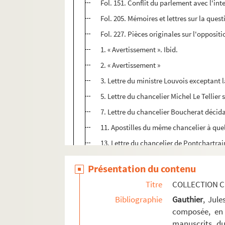
Fol. 151. Conflit du parlement avec l'int
Fol. 205. Mémoires et lettres sur la quest
Fol. 227. Pièces originales sur l'opposi
1. « Avertissement ». Ibid.
2. « Avertissement »
3. Lettre du ministre Louvois exceptant l
5. Lettre du chancelier Michel Le Tellier
7. Lettre du chancelier Boucherat décida
11. Apostilles du même chancelier à quel
13. Lettre du chancelier de Pontchartrai
15. Lettre du ministre d'Armenonville refu
Présentation du contenu
17. Deux lettres du ministre Chamillart m
Titre
COLLECTION C
21. Lettre du contrôleur général Desmare
Bibliographie
Gauthier
, Jul
23. Lettre du chancelier Pontchartrain bl
composée, en 
25. Lettre du ministre d'Armenonville app
manuscrits du