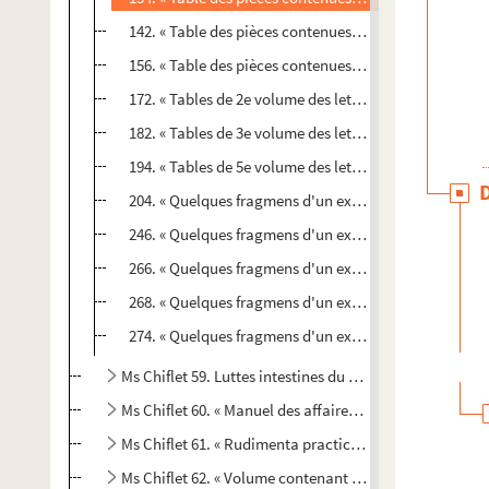
142. « Table des pièces contenues dans le 6e volume 
156. « Table des pièces contenues dans le 7e volume 
172. « Tables de 2e volume des lettres escrittes au par
182. « Tables de 3e volume des lettres escrittes au par
194. « Tables de 5e volume des lettres escrittes au par
204. « Quelques fragmens d'un extrait des noms de tou
246. « Quelques fragmens d'un extrait des noms de tou
266. « Quelques fragmens d'un extrait des noms de tou
268. « Quelques fragmens d'un extrait des noms de tou
274. « Quelques fragmens d'un extrait des noms de tou
Ms Chiflet 59. Luttes intestines du parlement de Besanç
Ms Chiflet 60. « Manuel des affaires de l'ordre de la Toi
Ms Chiflet 61. « Rudimenta practica juris nostri munici
Ms Chiflet 62. « Volume contenant plusieurs pièces sur l