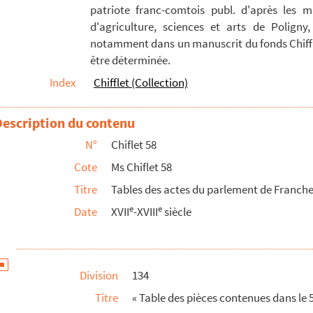
patriote franc-comtois publ. d'après les m
des actes importants du parlement »
d'agriculture, sciences et arts de Poligny,
des actes importants du parlement »
notamment dans un manuscrit du fonds Chiffle
être déterminée.
lement »
Index
Chifflet (Collection)
lement »
lement »
Description du contenu
s ceux qui ont été poursuivis pour crimes dans cette...
N°
Chiflet 58
s ceux qui ont été poursuivis pour crimes dans cette...
Cote
Ms Chiflet 58
s ceux qui ont été poursuivis pour crimes dans cette...
Titre
Tables des actes du parlement de Franc
s ceux qui ont été poursuivis pour crimes dans cette...
e
e
Date
XVII
-XVIII
siècle
s ceux qui ont été poursuivis pour crimes dans cette...
on et divers actes de résistance de cette compagnie aux volo...
son d'or, dèz la cessation des chapitres généraux, ou Dire...
Division
134
palis, sive Nomenclator et glossarium styli, consuetudinis e...
Titre
« Table des pièces contenues dans le
a police civile d'Espagne et d'autres parts »