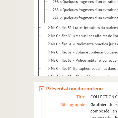
266. « Quelques fragmens d'un extrait de
268. « Quelques fragmens d'un extrait de
274. « Quelques fragmens d'un extrait de
Ms Chiflet 59. Luttes intestines du parle
Ms Chiflet 60. « Manuel des affaires de l'o
Ms Chiflet 61. « Rudimenta practica juris 
Ms Chiflet 62. « Volume contenant plusieur
Ms Chiflet 63. « Police militaire, ou recu
Ms Chiflet 64. Epitaphes recueillies dans l
Ms Chiflet 65. « Pièces historiques cérémon
Ms Chiflet 66. « Pièces historiques cérémon
Présentation du contenu
Ms Chiflet 67. « Pièces historiques cérémon
Titre
COLLECTION C
Ms Chiflet 68. « Pièces historiques cérémo
Bibliographie
Gauthier
, Jul
Ms Chiflet 69. Supplément aux recueils d
composée, en 
manuscrits du