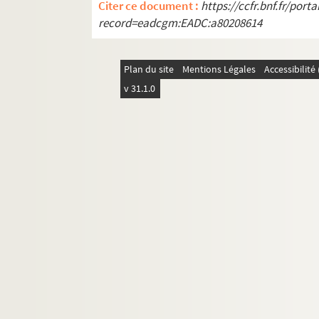
Citer ce document :
https://ccfr.bnf.fr/por
record=eadcgm:EADC:a80208614
Plan du site
Mentions Légales
Accessibilit
v 31.1.0