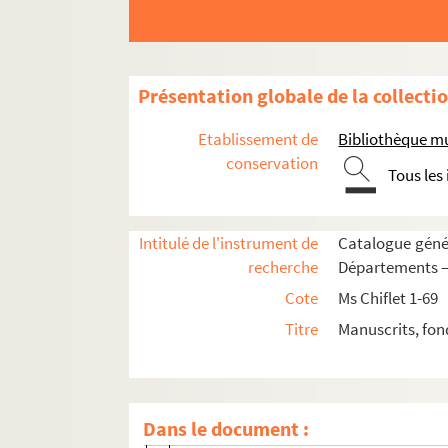
Ms Chiflet 49. Reliques et épitaphes des
Ms Chiflet 50. Antiquités ecclésiastiques 
Ms Chiflet 51. Le Saint-Suaire de Besanç
Présentation globale de la collecti
Ms Chiflet 52. « Collectanea historica 
Etablissement de
Bibliothèque m
Ms Chiflet 53. « Extrait des tiltres princi
conservation
Tous les
Ms Chiflet 54. « Recueil de plusieurs droi
Ms Chiflet 55. « Mémoires et arrêts du par
Intitulé de l'instrument de
Catalogue génér
Ms Chiflet 56. Mémoires, délibérations et 
recherche
Départements — 
Ms Chiflet 57. Sommaire des délibératio
Cote
Ms Chiflet 1-69
Ms Chiflet 58. Tables des actes du parleme
Titre
Manuscrits, fon
Fol. 1. « Avertissement »
Fol. 2. « Extrait des délibérations du pa
Fol. 110, 118, 128, 134, 142, 156. « Table
Dans le document :
e
e
Fol. 172, 182, 194, 200. « Tables des 2
, 3