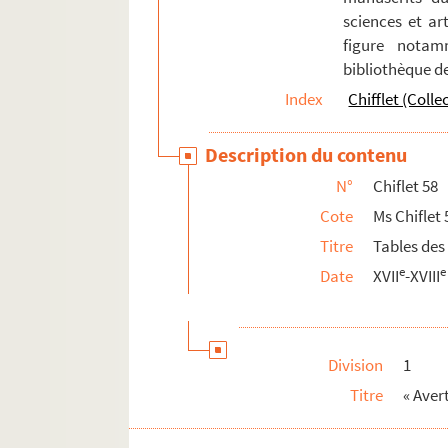
sciences et art
figure notam
bibliothèque d
Index
Chifflet (Colle
Description du contenu
N°
Chiflet 58
Cote
Ms Chiflet 
Titre
Tables des
e
e
Date
XVII
-XVIII
Division
1
Titre
« Aver