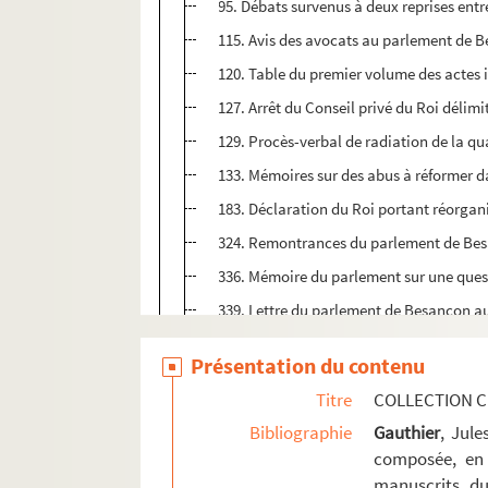
95. Débats survenus à deux reprises entr
115. Avis des avocats au parlement de Be
120. Table du premier volume des actes
127. Arrêt du Conseil privé du Roi délimi
129. Procès-verbal de radiation de la qua
133. Mémoires sur des abus à réformer da
183. Déclaration du Roi portant réorga
324. Remontrances du parlement de Besan
336. Mémoire du parlement sur une ques
339. Lettre du parlement de Besançon au 
343. Adresse du parlement au Roi, à l'o
Présentation du contenu
353. Remontrances du parlement au Roi su
Titre
COLLECTION C
357. Délibération du parlement concernan
Bibliographie
Gauthier
, Jul
359. Délibération du même corps établiss
composée, en 
365. Délibération concernant la manière
manuscrits du