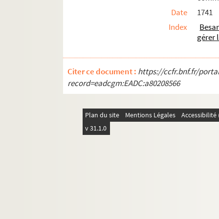
Ms Chiflet 67. « Pièces historiques cérémon
Date
1741
Ms Chiflet 68. « Pièces historiques cérémo
Index
Besa
gérer
Ms Chiflet 69. Supplément aux recueils d
Citer ce document :
https://ccfr.bnf.fr/por
record=eadcgm:EADC:a80208566
Plan du site
Mentions Légales
Accessibilit
v 31.1.0