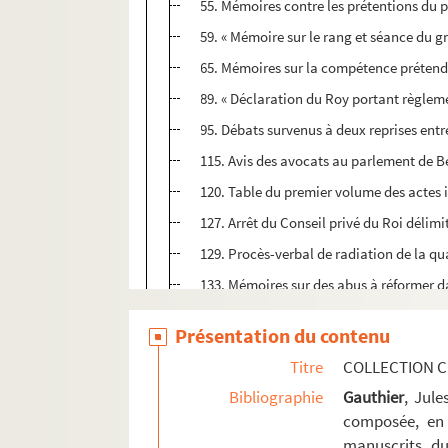
55. Mémoires contre les prétentions du pr
59. « Mémoire sur le rang et séance du 
65. Mémoires sur la compétence prétend
89. « Déclaration du Roy portant règleme
95. Débats survenus à deux reprises entr
115. Avis des avocats au parlement de Be
120. Table du premier volume des actes
127. Arrêt du Conseil privé du Roi délimi
129. Procès-verbal de radiation de la qua
133. Mémoires sur des abus à réformer da
183. Déclaration du Roi portant réorga
Présentation du contenu
324. Remontrances du parlement de Besan
Titre
COLLECTION C
336. Mémoire du parlement sur une ques
Bibliographie
Gauthier
, Jul
339. Lettre du parlement de Besançon au 
composée, en 
343. Adresse du parlement au Roi, à l'o
manuscrits du