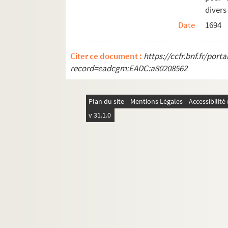
Ms Chiflet 63. « Police militaire, ou recu
divers
Ms Chiflet 64. Epitaphes recueillies dans l
Date
1694
Ms Chiflet 65. « Pièces historiques cérémon
Ms Chiflet 66. « Pièces historiques cérémon
Citer ce document :
https://ccfr.bnf.fr/por
record=eadcgm:EADC:a80208562
Ms Chiflet 67. « Pièces historiques cérémon
Ms Chiflet 68. « Pièces historiques cérémo
Plan du site
Mentions Légales
Accessibilit
Ms Chiflet 69. Supplément aux recueils d
v 31.1.0