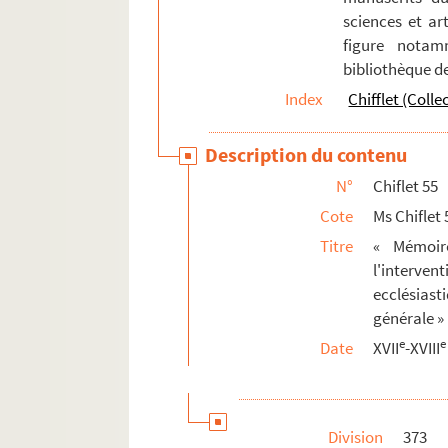
sciences et art
figure notam
bibliothèque d
Index
Chifflet (Colle
Description du contenu
N°
Chiflet 55
Cote
Ms Chiflet 
Titre
« Mémoir
l'interven
ecclésiast
générale »
e
e
Date
XVII
-XVIII
Division
373