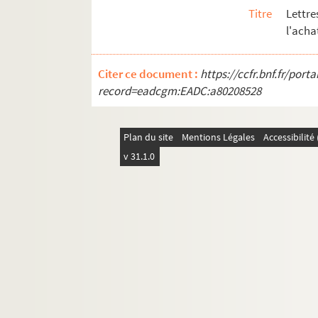
Titre
Lettr
l'acha
Citer ce document :
https://ccfr.bnf.fr/por
record=eadcgm:EADC:a80208528
Plan du site
Mentions Légales
Accessibilit
v 31.1.0