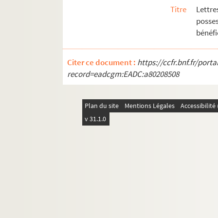
Ms Chiflet 69. Supplément aux recueils d
Titre
Lettre
posses
bénéfi
Citer ce document :
https://ccfr.bnf.fr/por
record=eadcgm:EADC:a80208508
Plan du site
Mentions Légales
Accessibilit
v 31.1.0