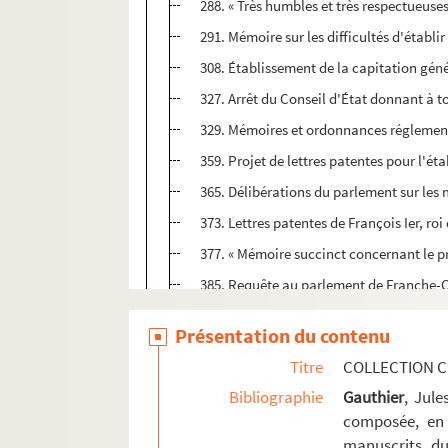
288. « Très humbles et très respectueuse
291. Mémoire sur les difficultés d'établ
308. Établissement de la capitation gén
327. Arrêt du Conseil d'État donnant à to
329. Mémoires et ordonnances réglement
359. Projet de lettres patentes pour l'ét
365. Délibérations du parlement sur les
373. Lettres patentes de François Ier, r
377. « Mémoire succinct concernant le pr
385. Requête au parlement de Franche-Co
389. Lettres patentes supprimant l'anci
Présentation du contenu
393. Remarques sur l'application à la F
Titre
COLLECTION C
399. « Mémoire... au sujet de la rareté d
Bibliographie
Gauthier
, Jul
413. Mémoire des anciennes familles de F
composée, en 
417. Mémoire de la ville de Besançon con
manuscrits du