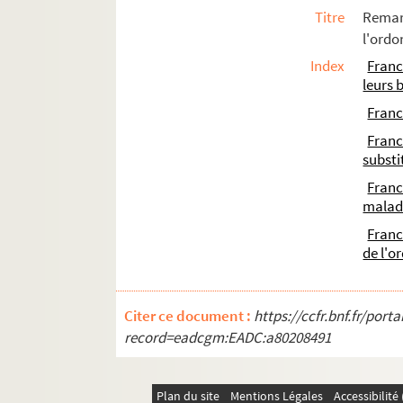
399. « Mémoire... au sujet de la rareté d
Titre
Rema
413. Mémoire des anciennes familles de F
l'ordo
417. Mémoire de la ville de Besançon con
Index
Fran
leurs 
421. Avis du parlement, contraire à la va
Fran
Ms Chiflet 56. Mémoires, délibérations et 
Fran
Ms Chiflet 57. Sommaire des délibératio
substi
Ms Chiflet 58. Tables des actes du parle
Fran
malad
Ms Chiflet 59. Luttes intestines du parle
Fran
Ms Chiflet 60. « Manuel des affaires de l'o
de l'o
Ms Chiflet 61. « Rudimenta practica juris 
Ms Chiflet 62. « Volume contenant plusieur
Citer ce document :
https://ccfr.bnf.fr/por
Ms Chiflet 63. « Police militaire, ou recu
record=eadcgm:EADC:a80208491
Ms Chiflet 64. Epitaphes recueillies dans l
Ms Chiflet 65. « Pièces historiques cérémon
Plan du site
Mentions Légales
Accessibilit