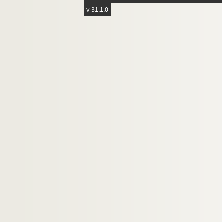
Ms Chiflet 66. « Pièces historiques cérémon
v 31.1.0
Ms Chiflet 67. « Pièces historiques cérémon
Ms Chiflet 68. « Pièces historiques cérémo
Ms Chiflet 69. Supplément aux recueils d