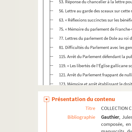
53. Réponse du chancelier à la lettre pou
56. Lettre au garde des sceaux sur cett
63. « Réflexions succinctes sur les bén
75. « Mémoire du parlement de Franche-Co
77. Lettres du parlement de Dole au roi d
81. Difficultés du Parlement avec les gens
115. Arrêt du Parlement défendant la pub
119. « Les libertés de l'Église gallican
121. Arrêt du Parlement frappant de nulli
123. Mémoire et arrêt établissant le dr
137. Délibération du clergé de France dé
Présentation du contenu
151. Mémoire anecdotique sur les effets 
Titre
COLLECTION C
161. Mémoire exposant la nécessité d'éta
Bibliographie
Gauthier
, Jul
165. Mémoires sur la codification et la 
composée, en 
183. Mémoires concernant les limites de la
manuscrits du