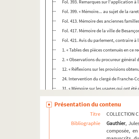
Fol. 393. Remarques sur l'application à
Fol. 399. « Mémoire... au sujet de la rar
Fol. 413. Mémoire des anciennes familles
Fol. 417. Mémoire de la ville de Besançon
Fol. 421. Avis du parlement, contraire à 
1. « Tables des pièces contenuës en ce re
2. « Observations du procureur général d
12. « Réflexions sur les provisions obten
24. Intervention du clergé de Franche-C
31. « Mémoire sur les usages qui ont été
35. Placet du Parlement autorisant Clau
Présentation du contenu
39. Indult apostolique pour la nominatio
Titre
COLLECTION C
49. Lettre au chancelier de France pour m
Bibliographie
Gauthier
, Jul
53. Réponse du chancelier à la lettre pou
composée, en 
56. Lettre au garde des sceaux sur cett
manuscrits du