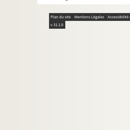
417. Mémoire de la ville de Besançon con
421. Avis du parlement, contraire à la va
Plan du site
Mentions Légales
Accessibilit
v 31.1.0
Ms Chiflet 56. Mémoires, délibérations et 
Ms Chiflet 57. Sommaire des délibératio
Ms Chiflet 58. Tables des actes du parle
Ms Chiflet 59. Luttes intestines du parle
Ms Chiflet 60. « Manuel des affaires de l'o
Ms Chiflet 61. « Rudimenta practica juris 
Ms Chiflet 62. « Volume contenant plusieur
Ms Chiflet 63. « Police militaire, ou recu
Ms Chiflet 64. Epitaphes recueillies dans l
Ms Chiflet 65. « Pièces historiques cérémon
Ms Chiflet 66. « Pièces historiques cérémon
Ms Chiflet 67. « Pièces historiques cérémon