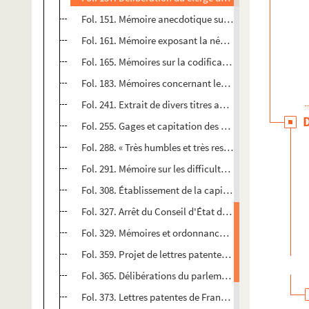
Fol. 151. Mémoire anecdotique sur les effets de la bul
Fol. 161. Mémoire exposant la nécessité d'établir une 
Fol. 165. Mémoires sur la codification et la publicati
Fol. 183. Mémoires concernant les limites de la Franche-
Fol. 241. Extrait de divers titres au point de vue des 
Fol. 255. Gages et capitation des officiers du parleme
Fol. 288. « Très humbles et très respectueuses remont
Fol. 291. Mémoire sur les difficultés d'établir la lev
Fol. 308. Établissement de la capitation générale (169
Fol. 327. Arrêt du Conseil d'État donnant à tout huissi
Fol. 329. Mémoires et ordonnances réglementant l'ap
Fol. 359. Projet de lettres patentes pour l'établisseme
Fol. 365. Délibérations du parlement sur les mesures
er
Fol. 373. Lettres patentes de François I
, roi de Fran