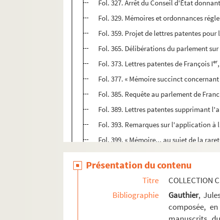
Fol. 327. Arrêt du Conseil d'État donnant
Fol. 329. Mémoires et ordonnances régl
Fol. 359. Projet de lettres patentes pour
Fol. 365. Délibérations du parlement su
er
Fol. 373. Lettres patentes de François I
Fol. 377. « Mémoire succinct concernant 
Fol. 385. Requête au parlement de Franch
Fol. 389. Lettres patentes supprimant l'
Fol. 393. Remarques sur l'application à
Fol. 399. « Mémoire... au sujet de la rar
Fol. 413. Mémoire des anciennes familles
Présentation du contenu
Fol. 417. Mémoire de la ville de Besançon
Titre
COLLECTION C
Fol. 421. Avis du parlement, contraire à 
Bibliographie
Gauthier
, Jul
1. « Tables des pièces contenuës en ce re
composée, en 
2. « Observations du procureur général d
manuscrits du