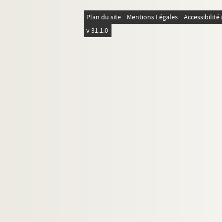
365. Délibérations du parlement sur les
Plan du site
Mentions Légales
Accessibilit
373. Lettres patentes de François Ier, r
v 31.1.0
377. « Mémoire succinct concernant le pr
385. Requête au parlement de Franche-Co
389. Lettres patentes supprimant l'anci
393. Remarques sur l'application à la F
399. « Mémoire... au sujet de la rareté d
413. Mémoire des anciennes familles de F
417. Mémoire de la ville de Besançon con
421. Avis du parlement, contraire à la va
Ms Chiflet 56. Mémoires, délibérations et 
Ms Chiflet 57. Sommaire des délibératio
Ms Chiflet 58. Tables des actes du parle
Ms Chiflet 59. Luttes intestines du parle