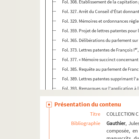
Fol. 308. Établissement de la capitation
Fol. 327. Arrêt du Conseil d'État donnant
Fol. 329. Mémoires et ordonnances régl
Fol. 359. Projet de lettres patentes pour
Fol. 365. Délibérations du parlement su
er
Fol. 373. Lettres patentes de François I
Fol. 377. « Mémoire succinct concernant 
Fol. 385. Requête au parlement de Franch
Fol. 389. Lettres patentes supprimant l'
Fol. 393. Remarques sur l'application à
Fol. 399. « Mémoire... au sujet de la rar
Présentation du contenu
Fol. 413. Mémoire des anciennes familles
Titre
COLLECTION C
Fol. 417. Mémoire de la ville de Besançon
Bibliographie
Gauthier
, Jul
Fol. 421. Avis du parlement, contraire à 
composée, en 
1. « Tables des pièces contenuës en ce re
manuscrits du