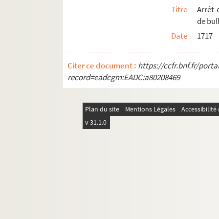
119. « Les libertés de l'Église gallican
Titre
Arrêt 
121. Arrêt du Parlement frappant de nulli
de bul
123. Mémoire et arrêt établissant le dr
Date
1717
137. Délibération du clergé de France dé
Citer ce document :
151. Mémoire anecdotique sur les effets 
https://ccfr.bnf.fr/por
record=eadcgm:EADC:a80208469
161. Mémoire exposant la nécessité d'éta
165. Mémoires sur la codification et la 
Plan du site
Mentions Légales
Accessibilit
183. Mémoires concernant les limites de la
v 31.1.0
241. Extrait de divers titres au point de
255. Gages et capitation des officiers d
288. « Très humbles et très respectueuse
291. Mémoire sur les difficultés d'établ
308. Établissement de la capitation gén
327. Arrêt du Conseil d'État donnant à to
329. Mémoires et ordonnances réglement