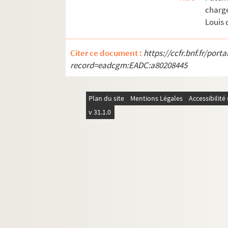
charg
Louis d
Citer ce document :
https://ccfr.bnf.fr/por
record=eadcgm:EADC:a80208445
Plan du site
Mentions Légales
Accessibilit
v 31.1.0