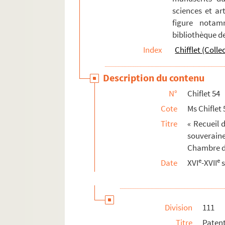
sciences et art
figure notam
bibliothèque d
Index
Chifflet (Colle
Description du contenu
N°
Chiflet 54
Cote
Ms Chiflet 
Titre
« Recueil 
souverain
Chambre de
e
e
Date
XVI
-XVII
s
Division
111
Titre
Paten