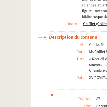
sciences et art
Ms Chiflet 67. « Pièces historiques cérémon
figure notam
Ms Chiflet 68. « Pièces historiques cérémo
bibliothèque d
Ms Chiflet 69. Supplément aux recueils d
Index
Chifflet (Colle
Description du contenu
N°
Chiflet 54
Cote
Ms Chiflet 
Titre
« Recueil 
souverain
Chambre de
e
e
Date
XVI
-XVII
s
Division
87
Titre
Paten