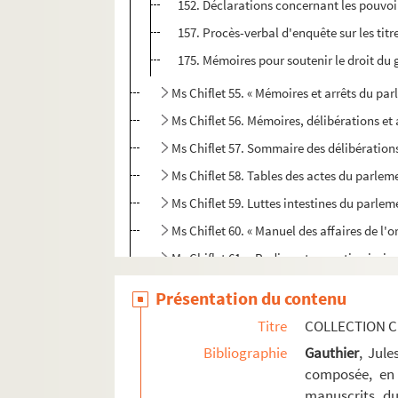
152. Déclarations concernant les pouvo
157. Procès-verbal d'enquête sur les titr
175. Mémoires pour soutenir le droit du g
Ms Chiflet 55. « Mémoires et arrêts du par
Ms Chiflet 56. Mémoires, délibérations et 
Ms Chiflet 57. Sommaire des délibératio
Ms Chiflet 58. Tables des actes du parle
Ms Chiflet 59. Luttes intestines du parle
Ms Chiflet 60. « Manuel des affaires de l'o
Ms Chiflet 61. « Rudimenta practica juris 
Ms Chiflet 62. « Volume contenant plusieur
Présentation du contenu
Ms Chiflet 63. « Police militaire, ou recu
Titre
COLLECTION C
Ms Chiflet 64. Epitaphes recueillies dans l
Bibliographie
Gauthier
, Jul
Ms Chiflet 65. « Pièces historiques cérémon
composée, en 
manuscrits du
Ms Chiflet 66. « Pièces historiques cérémon