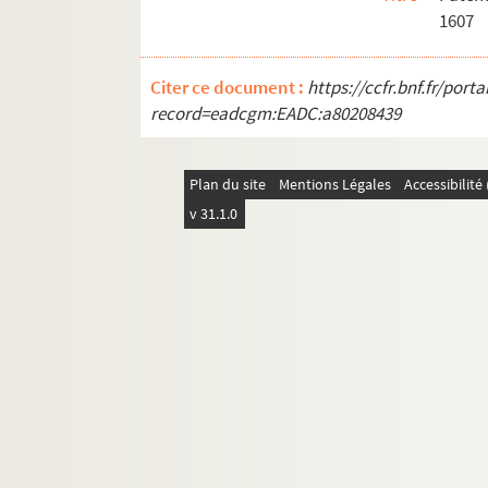
1607
Citer ce document :
https://ccfr.bnf.fr/por
record=eadcgm:EADC:a80208439
Plan du site
Mentions Légales
Accessibilit
v 31.1.0