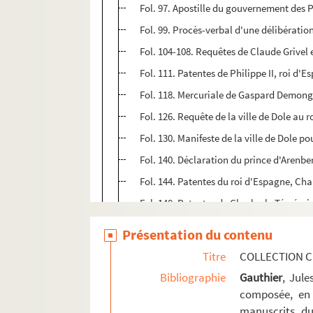
Fol. 97. Apostille du gouvernement des P
Fol. 99. Procès-verbal d'une délibératio
Fol. 104-108. Requêtes de Claude Grivel
Fol. 111. Patentes de Philippe II, roi d'
Fol. 118. Mercuriale de Gaspard Demongene
Fol. 126. Requête de la ville de Dole au 
Fol. 130. Manifeste de la ville de Dole p
Fol. 140. Déclaration du prince d'Arenbe
Fol. 144. Patentes du roi d'Espagne, Char
Fol. 148. Patentes de Charles le Témérai
Fol. 152. Déclarations concernant les p
Présentation du contenu
Fol. 157. Procès-verbal d'enquête sur les
Titre
COLLECTION C
Fol. 175. Mémoires pour soutenir le droit
Bibliographie
Gauthier
, Jul
2. « Table des pièces contenuës en ce vol
composée, en 
manuscrits du
4. « Extrait d'un livre rouge compilé par l