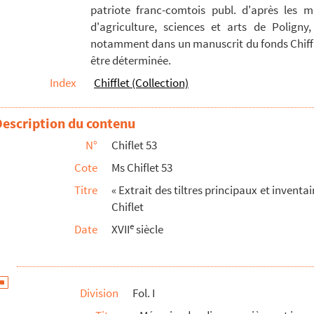
patriote franc-comtois publ. d'après les m
d'agriculture, sciences et arts de Poligny,
ns de plusieurs chanoines de grande maison »
notamment dans un manuscrit du fonds Chiffle
être déterminée.
métropolitaine de Besançon »
Index
Chifflet (Collection)
s desmelez du chapitre et des citoyens... » de Besanç...
me
e la Cour, le 7
d'aoust 1606 » : table alphabétique...
Description du contenu
nce du Parlement touchant les saulneries de Salins », pa...
N°
Chiflet 53
s du Parlement touchant les limites et difficultez de s...
Cote
Ms Chiflet 53
enregistrées les bulles, nominations et provisions des...
Titre
« Extrait des tiltres principaux et invent
binet du secrétariat au chasteau de Gray par le procure...
Chiflet
uës en ce volume »
e
Date
XVII
siècle
 plusieurs chanoines de grande maison »
opolitaine de Besançon »
Division
Fol. I
smelez du chapitre et des citoyens... » de Besanç...