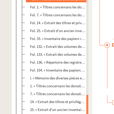
Fol. 1. « Tiltres concernans les donations des princes »
Fol. 7. « Tiltres concernans les donations et testame
Fol. 14. « Extrait des tiltres et privilèges de l'église 
Fol. 25. « Extrait d'un ancien inventaire... touchant le
Fol. 33. « Inventaire des papiers retreuvés au cabinet d
Fol. 132. « Extrait des volumes des affaires d'importa
Fol. 133. « Extrait des volumes des affaires importante
Fol. 136. « Répertoire des registres de la Cour où sont 
Fol. 154. « Inventaire des papiers retreuvez dans le ca
I. « Mémoire des diverses pièces et inventaires conten
1. « Tiltres concernans les donations des princes »
7. « Tiltres concernans les donations et testamens de
14. « Extrait des tiltres et privilèges de l'église métr
25. « Extrait d'un ancien inventaire... touchant les de