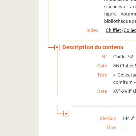
sciences et art
figure notam
bibliothèque d
Index
Chifflet (Colle
Description du contenu
N°
Chiflet 52
Cote
Ms Chiflet 
Titre
« Collect
comitum »
e
e
Date
XV
-XVII
s
Division
144 v°
Titre
;