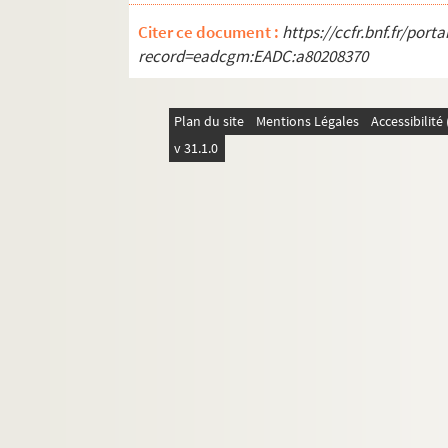
Citer ce document :
https://ccfr.bnf.fr/por
record=eadcgm:EADC:a80208370
Plan du site
Mentions Légales
Accessibilit
v 31.1.0