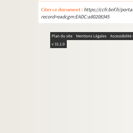
Ms Chiflet 62. « Volume contenant plusieur
Citer ce document :
https://ccfr.bnf.fr/por
Ms Chiflet 63. « Police militaire, ou recu
record=eadcgm:EADC:a80208345
Ms Chiflet 64. Epitaphes recueillies dans l
Ms Chiflet 65. « Pièces historiques cérémon
Plan du site
Mentions Légales
Accessibilit
Ms Chiflet 66. « Pièces historiques cérémon
v 31.1.0
Ms Chiflet 67. « Pièces historiques cérémon
Ms Chiflet 68. « Pièces historiques cérémo
Ms Chiflet 69. Supplément aux recueils d