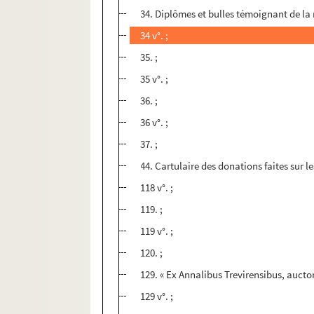
34. Diplômes et bulles témoignant de l
34 v°. ;
35. ;
35 v°. ;
36. ;
36 v°. ;
37. ;
44. Cartulaire des donations faites sur 
118 v°. ;
119. ;
119 v°. ;
120. ;
129. « Ex Annalibus Trevirensibus, aucto
129 v°. ;