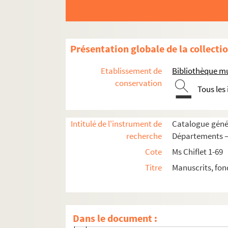
151 v°. ;
152. ;N° de vue
2. « Index eorum quae in hoc volumine co
Présentation globale de la collecti
6. « Commentarii rerum burgundicarum e
23. « Extrait des Mémoires escrits à la 
Etablissement de
Bibliothèque m
28. « De rebus burgundicis, ex Baronio. 
conservation
Tous les
29. ;
29 v°. ;
Intitulé de l'instrument de
Catalogue génér
30. ;
recherche
Départements — 
30 v°. ;
Cote
Ms Chiflet 1-69
31. ;
Titre
Manuscrits, fon
31 v°. ;
32. ;
32 v°. ;
Dans le document :
33. ;