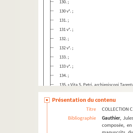
130. ;
130 v°. ;
131. ;
131 v°. ;
132. ;
132 v°. ;
133. ;
133 v°. ;
134. ;
135. « Vita S. Petri, archiepiscopi Tare
143 v°. ;
Présentation du contenu
144. ;
Titre
COLLECTION C
144 v°. ;
Bibliographie
Gauthier
, Jul
145. ;
composée, en 
145 v°. ;
manuscrits du