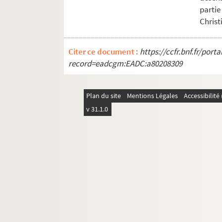
partie
Christ
Citer ce document :
https://ccfr.bnf.fr/por
record=eadcgm:EADC:a80208309
Plan du site
Mentions Légales
Accessibilit
v 31.1.0