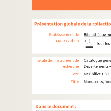
Ms Chiflet 43. « Inventaire des tiltres de
Ms Chiflet 44. « Diverses pièces concernans
Ms Chiflet 45. « Tome 4 de papiers import
Présentation globale de la collecti
Ms Chiflet 46. « Tome 6 de papiers import
Etablissement de
Bibliothèque m
Ms Chiflet 47. Démêlés entre la ville de 
conservation
Tous les
Ms Chiflet 48. Testaments et épitaphes de
Ms Chiflet 49. Reliques et épitaphes des
Intitulé de l'instrument de
Catalogue génér
Ms Chiflet 50. Antiquités ecclésiastiques 
recherche
Départements — 
Ms Chiflet 51. Le Saint-Suaire de Besançon
Cote
Ms Chiflet 1-69
Fol. 1. Notes et extraits de Jean-Jacques
Titre
Manuscrits, fon
Fol. 39. « Mémoire des saintes reliques 
Fol. 66. Chartes concernant les origines 
Fol. 76. « Généalogie de la très illustre 
Dans le document :
Fol. 92. Lettre du P. Jean Gabiot, recteur