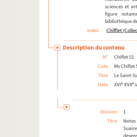
sciences et art
figure notam
bibliothèque d
Index
Chifflet (Colle
Description du contenu
N°
Chiflet 51
Cote
Ms Chiflet 
Titre
Le Saint-S
e
e
Date
XVI
-XVII
s
Division
1
Titre
Notes 
Suai
désens