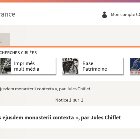
du prieuré Nostre-Dame de Bellefontaine. » Quatre croq...
rance
Mon compte C
monumentis et chartis Luxov. » De la main de Jules Chif...
 ejusdem monasterii contexta », par Jules Chiflet
nsi, ab anno Domini 595 [ad annum 1666] », auctore Julio...
E
sançon ; Gy, 17 décembre 1462 ; « extraict sur l'origin...
CHERCHES CIBLÉES
 Imperii principis, elogium funebre »
Imprimés
Base
-Esprit [de Besançon], en la boitte de Salins », par...
multimédia
Patrimoine
on, comte d'Auxerre et seigneur de Rochefort (1302-1309)
t à l'archiduchesse Marguerite d'Autriche la collation ...
ejusdem monasterii contexta », par Jules Chiflet
a prise de possession par Jean de La Palud de l'abbaye S...
Notice
1 sur 1
r André Duchesne
 croquis à la plume
s ejusdem monasterii contexta », par Jules Chiflet
... de Sainct-Moris de Salins... »
 de Bourgogne, par Palliot (1664)