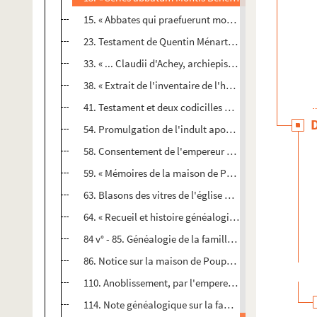
15. « Abbates qui praefuerunt monasterio Luxoviensi,
23. Testament de Quentin Ménart, archevêque de Besanç
33. « ... Claudii d'Achey, archiepiscopi Bisuntini, Impe
38. « Extrait de l'inventaire de l'hospital du Saint-Espr
41. Testament et deux codicilles de Jean de Chalon, c
54. Promulgation de l'indult apostolique concédant à 
58. Consentement de l'empereur Charles-Quint à la pri
59. « Mémoires de la maison de Pontaillier », par An
63. Blasons des vitres de l'église de Montbarrey : croq
64. « Recueil et histoire généalogique de la maison... 
84 v° - 85. Généalogie de la famille Coutier, au duch
86. Notice sur la maison de Poupet, de Salins ; les pièce
110. Anoblissement, par l'empereur Charles-Quint, de 
114. Note généalogique sur la famille Grenier, de Be