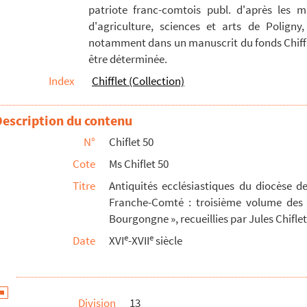
patriote franc-comtois publ. d'après les m
 ab anno Domini 595 [ad annum 1666] », auctore Julio...
d'agriculture, sciences et arts de Poligny,
on ; Gy, 17 décembre 1462 ; « extraict sur l'origin...
notamment dans un manuscrit du fonds Chiffle
être déterminée.
rii principis, elogium funebre »
Index
Chifflet (Collection)
it [de Besançon], en la boitte de Salins », par...
omte d'Auxerre et seigneur de Rochefort (1302-1309)...
Description du contenu
l'archiduchesse Marguerite d'Autriche la collation ...
N°
Chiflet 50
se de possession par Jean de La Palud de l'abbaye S...
Cote
Ms Chiflet 50
dré Duchesne: notice généalogique autographe
Titre
Antiquités ecclésiastiques du diocèse d
uis à la plume
Franche-Comté : troisième volume des 
de Sainct-Moris de Salins... »
Bourgongne », recueillies par Jules Chiflet
é de Bourgogne, par Palliot (1664): Notice autographe
e
e
Date
XVI
-XVII
siècle
s justificatives portent le sceau de l'official...
François Salivet, de Franche-Comté (1532, n. s.)
sançon
Division
13