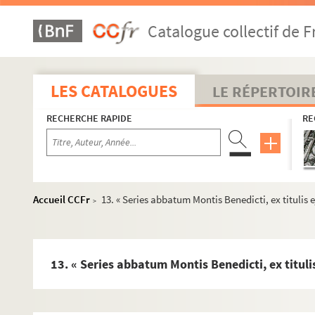
Fol. 11. « La forme des armoiries qui sont en l'église 
Catalogue collectif de F
Fol. 12. « Séries abbatum Lutrensium, vulgo Lure : ex 
Fol. 13. « Series abbatum Montis Benedicti, ex titulis
Fol. 15. « Abbates qui praefuerunt monasterio Luxovie
LES CATALOGUES
LE RÉPERTOIR
Fol. 23. Testament de Quentin Ménart, archevêque de Be
RECHERCHE RAPIDE
RE
Fol. 33. « ... Claudii d'Achey, archiepiscopi Bisuntini,
Fol. 38. « Extrait de l'inventaire de l'hospital du Saint
Fol. 41. Testament et deux codicilles de Jean de Chal
Fol. 54. Promulgation de l'indult apostolique concédan
Accueil CCFr
13. « Series abbatum Montis Benedicti, ex titulis 
>
Fol. 58. Consentement de l'empereur Charles-Quint à l
Fol. 59. « Mémoires de la maison de Pontaillier », pa
Fol. 63. Blasons des vitres de l'église de Montbarrey :
13. « Series abbatum Montis Benedicti, ex tituli
Fol. 64. « Recueil et histoire généalogique de la maison
Fol. 84 vo. Généalogie de la famille Coutier, au duché