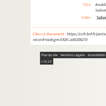
Ms Chiflet 61. « Rudimenta practica juris 
Titre
Anobl
Salive
Ms Chiflet 62. « Volume contenant plusieur
Index
Saliv
Ms Chiflet 63. « Police militaire, ou recu
Ms Chiflet 64. Epitaphes recueillies dans l
Ms Chiflet 65. « Pièces historiques cérémon
Citer ce document :
https://ccfr.bnf.fr/por
record=eadcgm:EADC:a80208270
Ms Chiflet 66. « Pièces historiques cérémon
Ms Chiflet 67. « Pièces historiques cérémon
Ms Chiflet 68. « Pièces historiques cérémo
Plan du site
Mentions Légales
Accessibilit
v 31.1.0
Ms Chiflet 69. Supplément aux recueils d