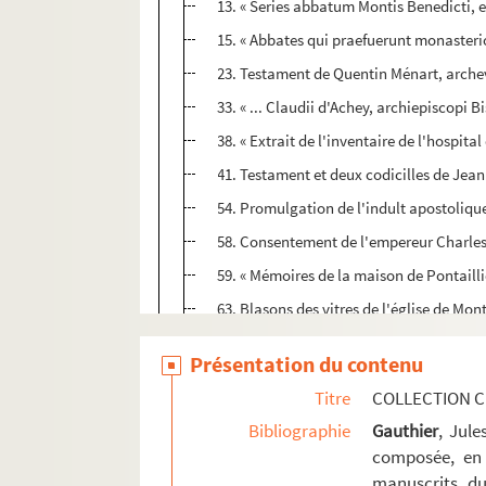
13. « Series abbatum Montis Benedicti, e
15. « Abbates qui praefuerunt monasteri
23. Testament de Quentin Ménart, archevê
33. « ... Claudii d'Achey, archiepiscopi B
38. « Extrait de l'inventaire de l'hospita
41. Testament et deux codicilles de Jean
54. Promulgation de l'indult apostolique
58. Consentement de l'empereur Charles-
59. « Mémoires de la maison de Pontaill
63. Blasons des vitres de l'église de Mon
64. « Recueil et histoire généalogique de
Présentation du contenu
84 v° - 85. Généalogie de la famille Cou
Titre
COLLECTION C
86. Notice sur la maison de Poupet, de Sali
Bibliographie
Gauthier
, Jul
110. Anoblissement, par l'empereur Char
composée, en 
114. Note généalogique sur la famille G
manuscrits du