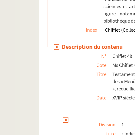
sciences et art
Ms Chiflet 66. « Pièces historiques cérémon
figure notam
Ms Chiflet 67. « Pièces historiques cérémon
bibliothèque d
Ms Chiflet 68. « Pièces historiques cérémo
Index
Chifflet (Colle
Ms Chiflet 69. Supplément aux recueils d
Description du contenu
N°
Chiflet 48
Cote
Ms Chiflet 
Titre
Testaments
des « Menü
», recueill
e
Date
XVII
siècle
Division
1
Titre
« Indi