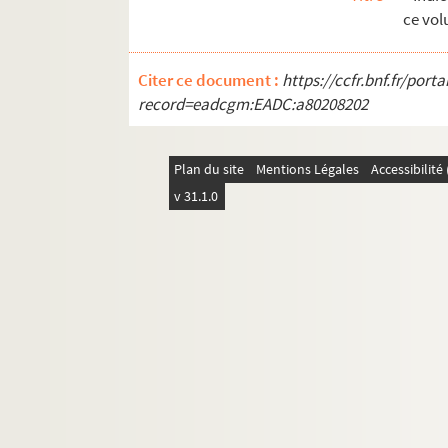
ce vol
Citer ce document :
https://ccfr.bnf.fr/por
record=eadcgm:EADC:a80208202
Plan du site
Mentions Légales
Accessibilit
v 31.1.0