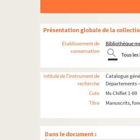
Ms Chiflet 43. « Inventaire des tiltres de
Ms Chiflet 44. « Diverses pièces concernans
Ms Chiflet 45. « Tome 4 de papiers import
Présentation globale de la collecti
Ms Chiflet 46. « Tome 6 de papiers import
Etablissement de
Bibliothèque m
Ms Chiflet 47. Démêlés entre la ville de 
conservation
Tous les
Ms Chiflet 48. Testaments et épitaphes de la
Fol. 1. « Indice alphabétique des surnom
Intitulé de l'instrument de
Catalogue génér
Fol. 6. « Extraits sommaires des testamen
recherche
Départements — 
Fol. 113. « Testament d'Antoine Perréal, l
Cote
Ms Chiflet 1-69
Fol. 119. « Inscriptiones sepulcrales qu
Titre
Manuscrits, fon
Fol. 138. « Épitaphes qui sont sur les t
Fol. 145. « Épitaphes du couvent des Co
Fol. 149. « Épitaphes qui sont en l'églis
Dans le document :
Fol. 155. « Testamentum Joannis dicti Gui