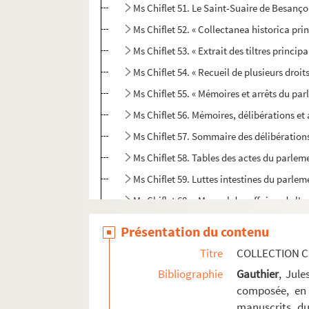
Ms Chiflet 51. Le Saint-Suaire de Besanç
Ms Chiflet 52. « Collectanea historica 
Ms Chiflet 53. « Extrait des tiltres princi
Ms Chiflet 54. « Recueil de plusieurs droi
Ms Chiflet 55. « Mémoires et arrêts du par
Ms Chiflet 56. Mémoires, délibérations et 
Ms Chiflet 57. Sommaire des délibératio
Ms Chiflet 58. Tables des actes du parle
Ms Chiflet 59. Luttes intestines du parle
Ms Chiflet 60. « Manuel des affaires de l'o
Ms Chiflet 61. « Rudimenta practica juris 
Présentation du contenu
Ms Chiflet 62. « Volume contenant plusieur
Titre
COLLECTION C
Ms Chiflet 63. « Police militaire, ou recu
Bibliographie
Gauthier
, Jul
Ms Chiflet 64. Epitaphes recueillies dans l
composée, en 
manuscrits du
Ms Chiflet 65. « Pièces historiques cérémon