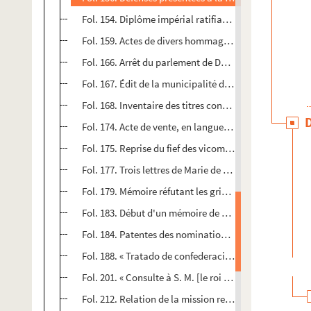
Fol. 154. Diplôme impérial ratifiant l'acquisition faite 
Fol. 159. Actes de divers hommages prêtés aux archevê
Fol. 166. Arrêt du parlement de Dole contre le refus de
Fol. 167. Édit de la municipalité de Besançon prescriv
Fol. 168. Inventaire des titres concernant la vicomté 
Fol. 174. Acte de vente, en langue latine, d'une maison
Fol. 175. Reprise du fief des vicomté et ancienne mair
Fol. 177. Trois lettres de Marie de Bourgogne à la co
Fol. 179. Mémoire réfutant les griefs articulés par la 
Fol. 183. Début d'un mémoire de Jules Chiflet sur les di
Fol. 184. Patentes des nominations par le gouverneme
Fol. 188. « Tratado de confederacion... entre el podero
Fol. 201. « Consulte à S. M. [le roi d'Espagne Philippe
Fol. 212. Relation de la mission remplie à Madrid par 