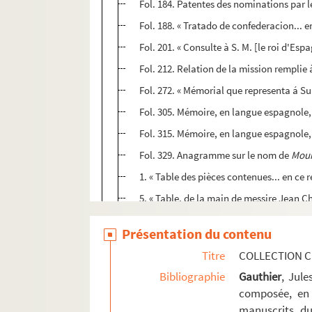
Fol. 184. Patentes des nominations par 
Fol. 188. « Tratado de confederacion... e
Fol. 201. « Consulte à S. M. [le roi d'Es
Fol. 212. Relation de la mission remplie
Fol. 272. « Mémorial que representa á Su
Fol. 305. Mémoire, en langue espagnole,
Fol. 315. Mémoire, en langue espagnole,
Fol. 329. Anagramme sur le nom de
Mou
1. « Table des pièces contenues... en ce re
5. « Table, de la main de messire Jean Chif
7 v°. Plan du territoire de Besançon, gr
Présentation du contenu
9 v° - 10. « Figure circulaire contenant le
Titre
COLLECTION C
11. Rapport fait, par Pierre Bichet, d'u
Bibliographie
Gauthier
, Jul
33. Procès-verbal des réquisitions du sy
composée, en 
47. Correspondance de la municipalité de
manuscrits du