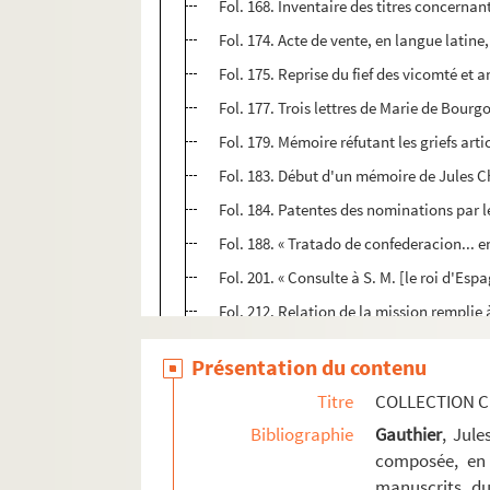
Fol. 168. Inventaire des titres concerna
Fol. 174. Acte de vente, en langue latine
Fol. 175. Reprise du fief des vicomté et
Fol. 177. Trois lettres de Marie de Bour
Fol. 179. Mémoire réfutant les griefs art
Fol. 183. Début d'un mémoire de Jules Chif
Fol. 184. Patentes des nominations par 
Fol. 188. « Tratado de confederacion... e
Fol. 201. « Consulte à S. M. [le roi d'Es
Fol. 212. Relation de la mission remplie
Fol. 272. « Mémorial que representa á Su
Présentation du contenu
Fol. 305. Mémoire, en langue espagnole,
Titre
COLLECTION C
Fol. 315. Mémoire, en langue espagnole,
Bibliographie
Gauthier
, Jul
Fol. 329. Anagramme sur le nom de
Mou
composée, en 
1. « Table des pièces contenues... en ce re
manuscrits du