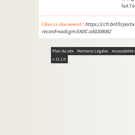
Ms Chiflet 62. « Volume contenant plusieur
fait l
Ms Chiflet 63. « Police militaire, ou recu
Ms Chiflet 64. Epitaphes recueillies dans l
Citer ce document :
https://ccfr.bnf.fr/por
record=eadcgm:EADC:a80208082
Ms Chiflet 65. « Pièces historiques cérémon
Ms Chiflet 66. « Pièces historiques cérémon
Plan du site
Ms Chiflet 67. « Pièces historiques cérémon
Mentions Légales
Accessibilit
v 31.1.0
Ms Chiflet 68. « Pièces historiques cérémo
Ms Chiflet 69. Supplément aux recueils d