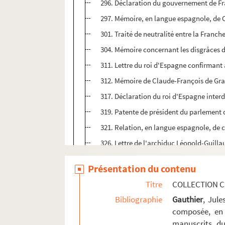
296. Déclaration du gouvernement de Fr
297. Mémoire, en langue espagnole, de C
301. Traité de neutralité entre la Franch
304. Mémoire concernant les disgrâces d
311. Lettre du roi d'Espagne confirmant 
312. Mémoire de Claude-François de Gramm
317. Déclaration du roi d'Espagne interd
319. Patente de président du parlement 
321. Relation, en langue espagnole, de c
326. Lettre de l'archiduc Léopold-Guill
329. Remontrances du parlement de Dole 
Présentation du contenu
333. Institution de Gérard Goethals en q
Titre
COLLECTION C
335. Mémoire, en langue espagnole, prés
Bibliographie
Gauthier
, Jul
343. Placet de Philippe Vacelet, greffier
composée, en 
manuscrits du
Ms Chiflet 47. Démêlés entre la ville de 